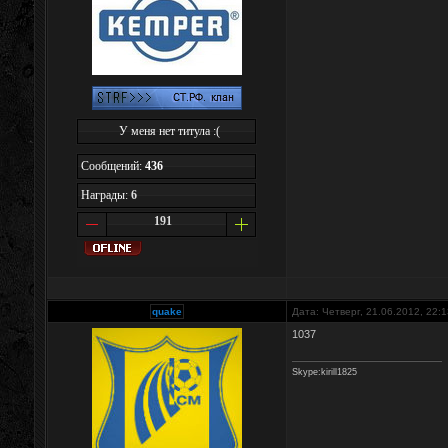
У меня нет титула :(
Сообщений:
436
Награды:
6
191
quake
Дата: Четверг, 21.06.2012, 22:
1037
Skype:kirill1825