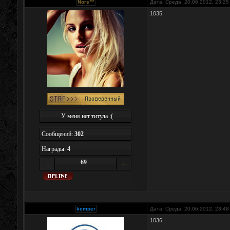
Nors™
Дата: Среда, 20.06.2012, 23:2
1035
У меня нет титула :(
Сообщений:
302
Награды:
4
69
kemper
Дата: Среда, 20.06.2012, 23:4
1036