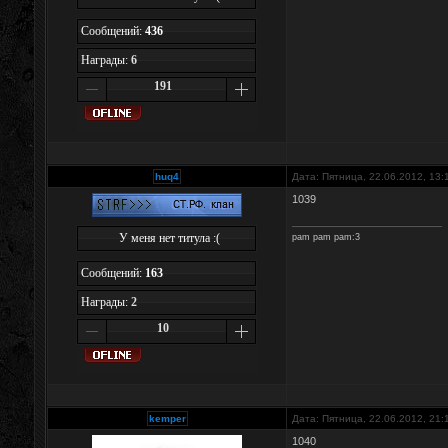
Сообщений:
436
Награды:
6
191
huq4
Дата: Пятница, 22.06.2012, 13
1039
У меня нет титула :(
pam pam pam:3
Сообщений:
163
Награды:
2
10
kemper
Дата: Пятница, 22.06.2012, 21
1040