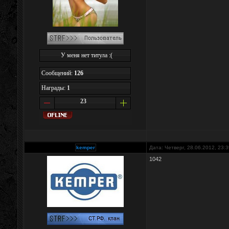
У меня нет титула :(
Сообщений:
126
Награды:
1
23
kemper
Дата: Четверг, 28.06.2012, 23:
1042