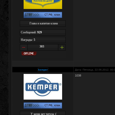
Глава и капитан клана
Сообщений:
929
Награды:
5
303
kemper
Дата: Пятница, 22.06.2012, 00
1038
У меня нет титула :(