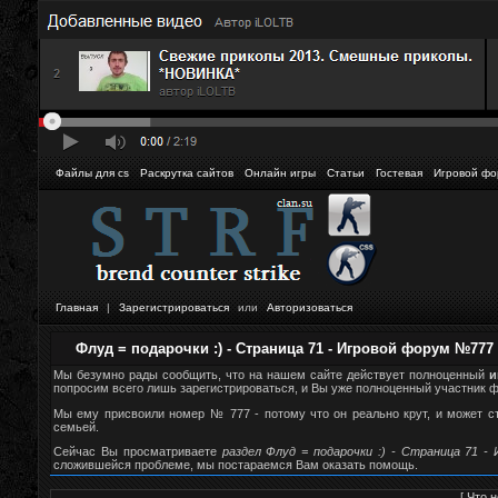
Файлы для cs
Раскрутка сайтов
Онлайн игры
Статьи
Гостевая
Игровой фо
Главная
|
Зарегистрироваться
или
Авторизоваться
Флуд = подарочки :) - Страница 71 - Игровой форум №777
Мы безумно рады сообщить, что на нашем сайте действует полноценный
и
попросим всего лишь зарегистрироваться, и Вы уже полноценный участник фор
Мы ему присвоили номер № 777 - потому что он реально крут, и может 
семьей.
Сейчас Вы просматриваете
раздел Флуд = подарочки :) - Страница 71 -
сложившейся проблеме, мы постараемся Вам оказать помощь.
[
Что н