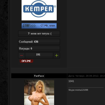
У меня нет титула :(
Сообщений:
436
Награды:
6
191
FanFace
Дата: Четверг, 28.06.2012, 18:
1041
Skype:misha121096