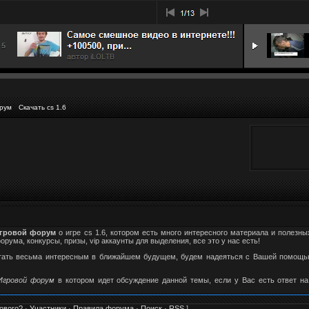
рум
Скачать cs 1.6
гровой форум
о игре cs 1.6, котором есть много интересного материала и полезны
ума, конкурсы, призы, vip аккаунты для выделения, все это у нас есть!
стать весьма интересным в ближайшем будущем, будем надеяться с Вашей помощью
 Игровой форум
в котором идет обсуждение данной темы, если у Вас есть ответ на
ового?
·
Участники
·
Правила форума
·
Поиск
·
RSS
]