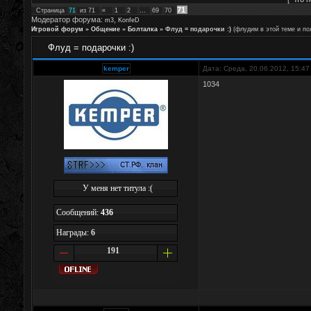
71
Страница
71
из
71
«
1
2
…
69
70
Модератор форума:
,
m3
KonfeD
Игровой форум
»
Общение
»
Болталка
»
Флуд = подарочки :)
(флудим в этой теме и по
Флуд = подарочки :)
kemper
Дата: Среда, 20.06.2012, 15:4
1034
У меня нет титула :(
Сообщений:
436
Награды:
6
191