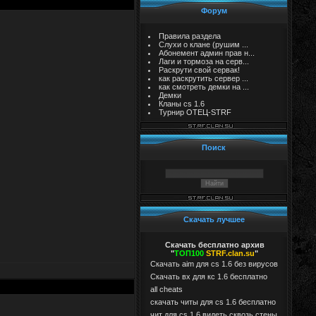
Форум
Правила раздела
Слухи о клане (рушим ...
Абонемент админ прав н...
Лаги и тормоза на серв...
Раскрути свой сервак!
как раскрутить сервер ...
как смотреть демки на ...
Демки
Кланы cs 1.6
Турнир ОТЕЦ-STRF
Поиск
Скачать лучшее
Скачать бесплатно архив
"
ТОП100
STRF.clan.su
"
Скачать aim для cs 1.6 без вирусов
Cкачать вх для кс 1.6 бесплатно
all cheats
скачать читы для cs 1.6 бесплатно
чит для cs 1.6 видеть сквозь стены