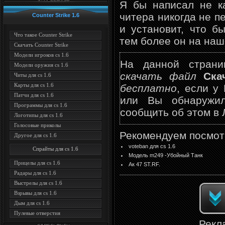
Я бы написал не ка
читера никогда не п
Counter Strike 1.6
и установит, что б
Что такое Counter Strike
тем более он на наш
Скачать Counter Strike
Модели игроков cs 1.6
На данной страни
Модели оружия cs 1.6
скачать файл
Cка
Читы для cs 1.6
Карты для cs 1.6
бесплатно
, если у
Патчи для cs 1.6
или Вы обнаружил
Программы для cs 1.6
сообщить об этом в 
Логотипы для cs 1.6
Голосовые приколы
Рекомендуем посмот
Другое для cs 1.6
voteban для cs 1.6
Спрайты для cs 1.6
Модель m249 -Убойный Танк
Прицелы для cs 1.6
Ак 47 ST.RF.
Радары для cs 1.6
Выстрелы для cs 1.6
Взрывы для cs 1.6
Дым для cs 1.6
Пулевые отверстия
Рекл