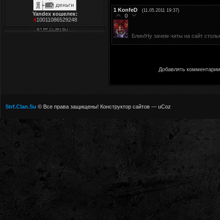
1
KonfeD
(11.05.2011 19:37)
Yandex кошелек:
0
4
10011086529248
Блин!Ну зачем читы на сайт стол
Добавлять комментарии 
Strf.Clan.Su
© Все права защищены!
Конструктор сайтов
—
uCoz