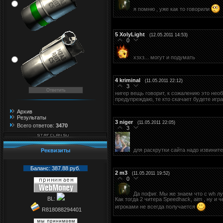
я помню , уже как то говорили
5
XolyLight
(12.05.2011 14:53)
0
хзхз... могут и подумать
4
kriminal
(11.05.2011 22:12)
3
нигер вещь говорит, к сожалению это нео
предупреждаю, те кто скачает будете игр
Архив
Результаты
3
niger
(11.05.2011 22:05)
Всего ответов:
3470
3
для раскрутки сайта надо извините
Реквизиты
Баланс: 387.88 руб.
2
m3
(11.05.2011 19:52)
0
Да пофиг. Мы же знаем что с wh луч
BL:
Как тогда 2 читера Speedhack, aim , ну и
игроками не всегда получается
R818088294401