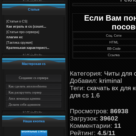
Статьи
Если Вам по
[
Статьи о CS
]
посов
Как играть в cs (count...
[
Статьи про сервера
]
Соц. Сети
плагин кс
HTML
[
Тактика оружия
]
Кратенькая характерист...
BB-Code
Ссылка
Мастерская cs
Категория
:
Читы для c
Создание cs сервера
Добавил
:
kriminal
Теги
:
скачать вх для 
Как сделать amxmodmenu
Как раскрутить сервер
для cs 1.6
Amx команды админа
Делаем себя админом
Просмотров
:
86938
Загрузок
:
39602
Наша кнопка
Комментарии
:
11
Рейтинг
:
4.5
/
11