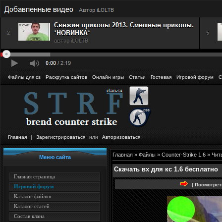
Файлы для cs
Раскрутка сайтов
Онлайн игры
Статьи
Гостевая
Игровой форум
С
Главная
|
Зарегистрироваться
или
Авторизоваться
Главная
»
Файлы
»
Counter-Strike 1.6
»
Чит
Меню сайта
Cкачать вх для кс 1.6 бесплатно
Главная страница
[ Посмотрет
Игровой форум
Каталог файлов
Каталог статей
Состав клана