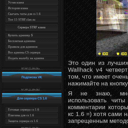
Устав клана
История клана
Скачать читы для cs 1.6
Топ 15 STRF.clan.su
Сервера STRF клана
Купить админку $
Бесплатная админка
Правила для админов
Все админы CS сервера
Подать жалобу на админа
Это один из лучши
Wallhack v4 четвер
том, что имеет очен
Подписка VK
нажимайте на кнопку 
Я не знаю, мно
Для сервера CS 1.6
использовать читы
комментарии которы
Готовые сервера cs 1.6
кс 1.6 =) хотя сами
Плагины для cs 1.6
запрещенным методо
Защита сервера cs 1.6