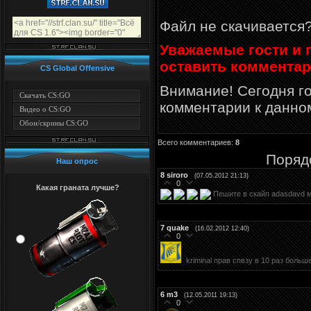
Файл не скачивается
Уважаемые гости и п
оставить комментар
CS Global Offensive
Внимание! Сегодня г
Скачать CS:GO
комментарии к данно
Видео о CS:GO
Обои/скрины CS:GO
Всего комментариев
:
8
Поряд
Наш опрос
8
siroro
(07.05.2012 21:13)
0
Какая граната лучше?
Пешите в скайп adasdavd м
7
quake
(16.02.2012 12:40)
0
kriminal прав спвзу в 10 раз боль
6
m3
(12.05.2011 19:13)
0