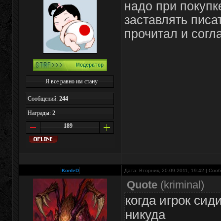
надо при покупк
заставлять писат
прочитал и согл
Я все равно им стану
Сообщений:
244
Награды:
2
189
KonfeD
Дата: Вторник, 20.09.2011, 19:42 | Со
Quote
(
kriminal
)
когда игрок сид
никуда