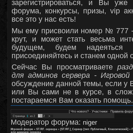
зарегистрироваться, и Вы уже
форума, конкурсы, призы, vip а
все это у нас есть!
Мы ему присвоили номер № 777 -
крут, и может стать весьма и
будущем, будем надеяться
присоединяйтесь и станем одной 
Сейчас Вы просматриваете
раз
для админов сервера - Игровой
обсуждение данной темы, если у В
или Вы сами не в курсе, в сло
постараемся Вам оказать помощь.
[
Что нового?
·
Участники
·
Правила фору
1
Страница
1
из
2
2
»
Модератор форума:
niger
Игровой форум
»
ST.RF. сервера
»
[ST.RF.]_Сервер [тип: Публичный, Классический]
»
П
для админов сервера