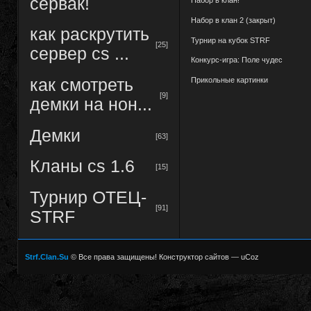
сервак!
Набор в клан!
Набор в клан 2 (закрыт)
как раскрутить
Турнир на кубок STRF
[25]
сервер cs ...
Конкурс-игра: Поле чудес
Прикольные картинки
как смотреть
[9]
демки на нон...
Демки
[63]
Кланы cs 1.6
[15]
Турнир ОТЕЦ-
[91]
STRF
Strf.Clan.Su
© Все права защищены!
Конструктор сайтов
—
uCoz