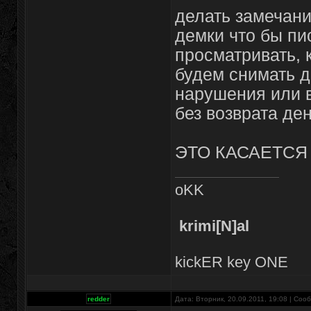
делать замечани
демки что бы пи
просматривать, 
будем снимать д
нарушения или 
без возврата де
ЭТО КАСАЕТСЯ ВС
oKK
krimi[N]al
kickER key ONE
redder
Дата: Вторник, 20.09.2011, 19:08 | Со