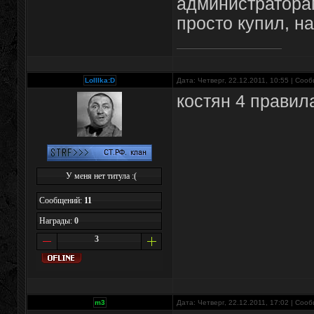
администраторам
просто купил, н
LoIIIka:D
Дата: Четверг, 22.12.2011, 10:55 | Соо
костян 4 правил
У меня нет титула :(
Сообщений:
11
Награды:
0
3
m3
Дата: Четверг, 22.12.2011, 17:02 | Соо