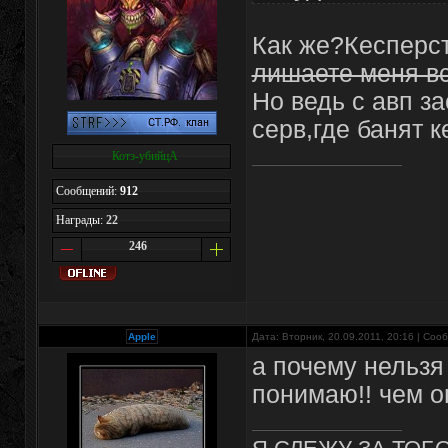
Как же?Кесперс
лишаете меня вс
Но ведь с авп з
серв,где банят 
Котэ-убийцА
Сообщений:
912
Награды:
22
246
Apple
Дата: Вторник, 20.09.2011, 20:16 | Со
а почему нельзя
понимаю!! чем о