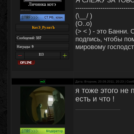
Я СЛЕЖУ ЗА ТОБ
----------------------------
(\__/ )
(O..o)
КотЭ_РулятЪ
(> < ) - это Банни.
подпись, чтобы пом
Сообщений:
337
мировому господст
Награды:
9
113
m3
Дата: Вторник, 20.09.2011, 20:23 | Со
я тоже этого не 
есть и что !