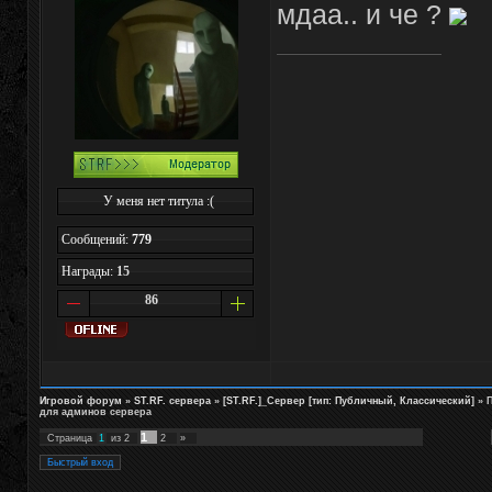
мдаа.. и че ?
У меня нет титула :(
Сообщений:
779
Награды:
15
86
Игровой форум
»
ST.RF. сервера
»
[ST.RF.]_Сервер [тип: Публичный, Классический]
»
П
для админов сервера
1
Страница
1
из
2
2
»