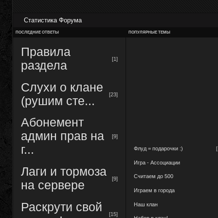
Статистика Форума
ПОСЛЕДНИЕ ОТВЕТЫ
ПОПУЛЯРНЫЕ ТЕМЫ
Правила
[1]
раздела
Слухи о клане
[23]
(рушим сте...
Абонемент
админ прав на
[9]
г...
Флуд = подарочки :)
Игра - Ассоциации
Лаги и тормоза
Считаем до 500
[9]
на сервере
Играем в города
Раскрути свой
Наш клан
[15]