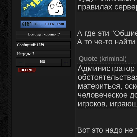
правилах сервер
А где эти "Общи
Все будет хорошо ツ
А то че-то найти
Сообщений:
1259
Награды:
7
Quote
(
kriminal
)
198
Администратор 
обстоятельства
материться, ос
человеческое д
игроков, играющ
Вот это надо не 