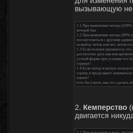
для изменения 
вызывающую не 
1.1 При выявлении читера (100% 
вечный бан
1.2 При выявлении читера (99% 
посоветоваться с другими админа
за выбор читер или нет, затем то
1.3 Если человек признается, чт
достаточно дать кик или временны
устной форме при условии что б
сервере!
1.4 Если читер в наглую пользует
сервер и продолжает заниматься 
клиент!
(что бы узнать, как это сделать 
2.
Кемперство
(
двигается никуд
2.1 При поведении в виде: постоя