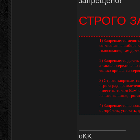
запрещено!
СТРОГО З
1) Запрещается менять
согласования выбора к
голосования, там долж
2) Запрещается делать 
а также в середине по
только пришел на серв
3) Строго запрещается 
игрока ради развлечен
известны только Вам! 
написаны выше, трогат
4) Запрещается использ
оскорблять, унижать, 
oKK