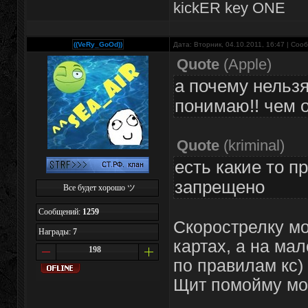
kickER key ONE
((VeRy_GoOd))
Дата: Вторник, 04.10.2011, 16:47 | Со
Quote
(
Apple
)
а почему нельзя
понимаю!! чем 
Quote
(
kriminal
)
есть какие то п
запрещено
Все будет хорошо ツ
Сообщений:
1259
Скорострелку м
Награды:
7
картах, а на ма
198
по правилам кс)
Щит помойму мо