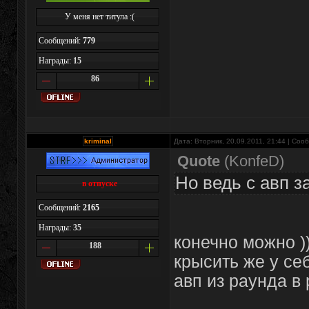
У меня нет титула :(
Сообщений:
779
Награды:
15
86
kriminal
Дата: Вторник, 20.09.2011, 21:44 | Со
Quote
(
KonfeD
)
Но ведь с авп з
в отпуске
Сообщений:
2165
Награды:
35
конечно можно ))
188
крысить же у се
авп из раунда в