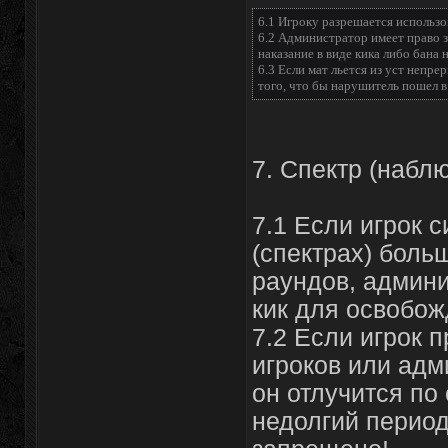
6.1 Игроку разрешается использов
6.2 Администратор имеет право з
наказание в виде кика либо бана 
6.3 Если мат льется из уст непре
того, что бы нарушитель пошел в
7. Спектр (набл
7.1 Если игрок 
(спектрах) боль
раундов, админи
кик для освобож
7.2 Если игрок п
игроков или адм
он отлучится по
недолгий период,