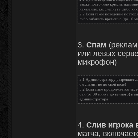
также постоянно крысит, админи
наказания, т.е. слепнуть, либо ки
2.2 Если такое поведение повторя
либо забанить временно (до 10 м
3.
Спам
(реклам
или левых серве
микрофон)
3.1 Администратору разрешается 
он спамит не по свой воле)
3.2 Если спам продолжается част
бан (от 30 минут до вечного) в з
администратора
4.
Слив игрока 
матча, включает