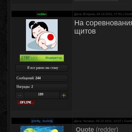
redder
Дата: Вторник, 04.10.2011, 17:51 | Со
На соревновани
щитов
Я все равно им стану
Сообщений:
244
Награды:
2
189
((VeRy_GoOd))
Дата: Четверг, 06.10.2011, 12:27 | Соо
Quote
(
redder
)