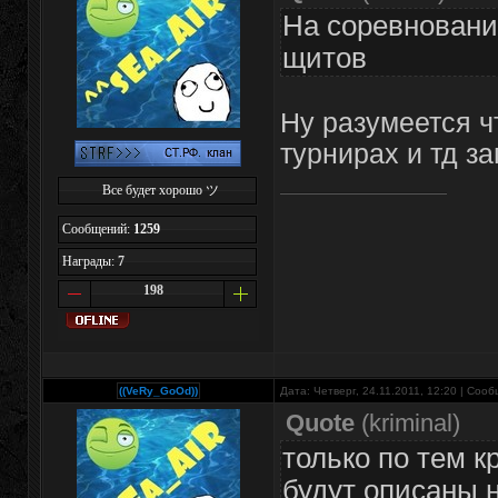
На соревновани
щитов
Ну разумеется ч
турнирах и тд 
Все будет хорошо ツ
Сообщений:
1259
Награды:
7
198
((VeRy_GoOd))
Дата: Четверг, 24.11.2011, 12:20 | Соо
Quote
(
kriminal
)
только по тем к
будут описаны 