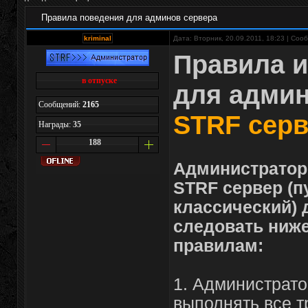
Правила поведения для админов сервера
kriminal
Дата: Вторник, 20.09.2011, 18:23 | Со
Правила и
в отпуске
для адми
Сообщений:
2165
STRF серв
Награды:
35
188
Администратор 
STRF сервер (п
классический) 
следовать ниж
правилам:
1. Администрато
выполнять все т