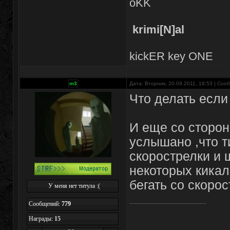
oKK
krimi[N]al
kickER key ONE
m3
Дата: Вторник, 20.09.2011, 18:53 | Со
Что делать если
И еще со сторо
услышано ,что 
скорострелки и щ
некоторых кикал
бегать со скоро
У меня нет титула :(
Сообщений:
779
Награды:
15