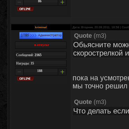
86
kriminal
Дата: Вторник, 20.09.2011, 18:58 | Со
Quote
(
m3
)
Обьясните можн
в отпуске
скорострелкой 
Сообщений:
2165
Награды:
35
188
пока на усмотре
мы точно решил 
Quote
(
m3
)
Что делать есл