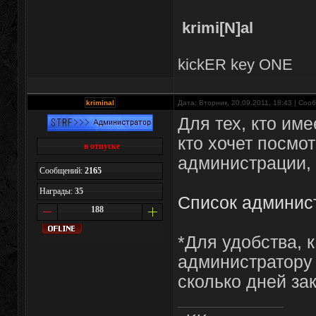
krimi[N]al
kickER key ONE
kriminal
Дата: Вторник, 20.09.2011, 18:43 | Со
Для тех, кто им
кто хочет посмот
в отпуске
администрации, 
Сообщений:
2165
Награды:
35
Список админис
188
*Для удобства, 
администратору
сколько дней за