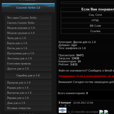
Counter Strike 1.6
Если Вам понравил
Соц. Сети
Что такое Counter Strike
HTML
Скачать Counter Strike
BB-Code
Модели игроков cs 1.6
Ссылка
Модели оружия cs 1.6
Читы для cs 1.6
Категория
:
Другое для cs 1.6
Карты для cs 1.6
Добавил
:
niger
Теги
:
конфгиги cs 1.6
Патчи для cs 1.6
Программы для cs 1.6
Просмотров
:
35471
Загрузок
:
13438
Логотипы для cs 1.6
Комментарии
:
10
Голосовые приколы
Рейтинг
:
3.8
/
11
Другое для cs 1.6
Файл не скачивается?
Сообщить о битой 
Спрайты для cs 1.6
Уважаемые гости и пользователи, не з
Внимание! Сегодня гостям запрещено доб
Прицелы для cs 1.6
Радары для cs 1.6
Выстрелы для cs 1.6
Всего комментариев
:
8
Взрывы для cs 1.6
8
kemper
Дым для cs 1.6
(14.04.2012 12:54)
0
Пулевые отверстия
о_О спасибо за конфиг