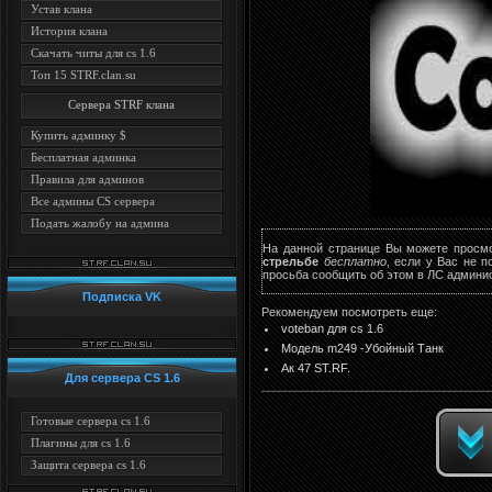
Устав клана
История клана
Скачать читы для cs 1.6
Топ 15 STRF.clan.su
Сервера STRF клана
Купить админку $
Бесплатная админка
Правила для админов
Все админы CS сервера
Подать жалобу на админа
На данной странице Вы можете просм
стрельбе
бесплатно
, если у Вас не 
просьба сообщить об этом в ЛС админис
Подписка VK
Рекомендуем посмотреть еще:
voteban для cs 1.6
Модель m249 -Убойный Танк
Ак 47 ST.RF.
Для сервера CS 1.6
Готовые сервера cs 1.6
Плагины для cs 1.6
Защита сервера cs 1.6