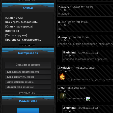
7
аааееее
(20.08.2011 20:55)
Статьи
0
спасибо
[
Статьи о CS
]
Как играть в cs (count...
6
off^
(30.07.2011 17:05)
0
[
Статьи про сервера
]
:D
плагин кс
[
Тактика оружия
]
4
петр
(01.06.2011 22:50)
Кратенькая характерист...
0
клевая вещь, мне понравился, спасиба! п
5
kriminal
(21.07.2011 21:19)
Мастерская cs
0
спасибо за отзыв, всего хорошего!
Создание cs сервера
3
XolyLight
(03.05.2011 15:09)
-1
Как сделать amxmodmenu
Как раскрутить сервер
Слушайте, а как cfg сделать, мне 
Amx команды админа
Делаем себя админом
1
m3
(01.05.2011 12:35)
2
чет не верю я
Наша кнопка
2
kriminal
(01.05.2011 13:13)
2