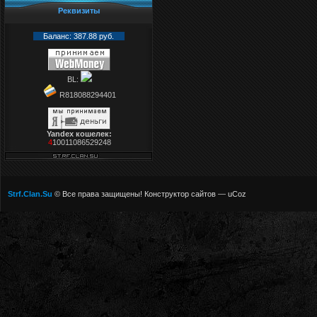
Реквизиты
Баланс: 387.88 руб.
BL:
R818088294401
Yandex кошелек:
4
10011086529248
Strf.Clan.Su
© Все права защищены!
Конструктор сайтов
—
uCoz