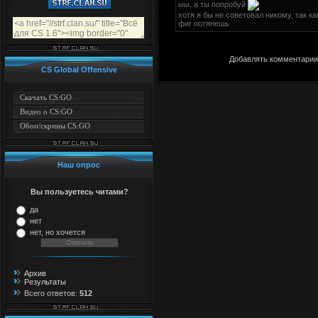
ыы, а ты попробуй
хотя я бы не советовал никому, так к
фиг потянешь
Добавлять комментарии 
CS Global Offensive
Скачать CS:GO
Видео о CS:GO
Обои/скрины CS:GO
Наш опрос
Вы пользуетесь читами?
да
нет
нет, но хочется
Архив
Результаты
Всего ответов:
512