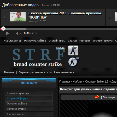
Файлы для cs
Раскрутка сайтов
Онлайн игры
Статьи
Гостевая
Игровой форум
С
Главная
|
Зарегистрироваться
или
Авторизоваться
Главная
»
Файлы
»
Counter-Strike 1.6
»
Друг
Меню сайта
Конфиг для уменьшения отдачи 
Главная страница
[ Посмотрет
Игровой форум
Каталог файлов
Каталог статей
Состав клана