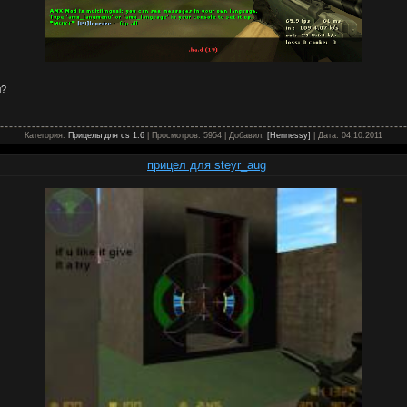
л?
Категория:
Прицелы для cs 1.6
| Просмотров: 5954 | Добавил:
[Hennessy]
| Дата:
04.10.2011
прицел для steyr_aug