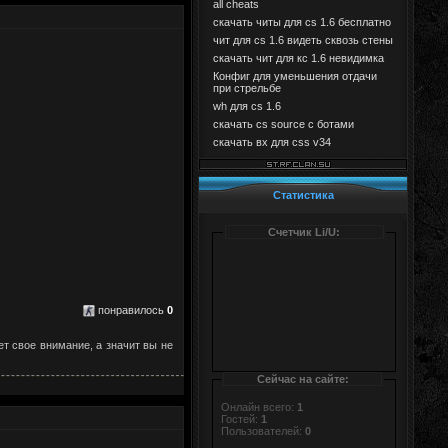
all cheats
скачать читы для cs 1.6 бесплатно
чит для cs 1.6 видеть сквозь стены
скачать чит для кс 1.6 невидимка
Конфиг для уменьшения отдачи
при стрельбе
wh для cs 1.6
скачать cs source с ботами
скачать вх для css v34
Статистика
Счетчик Li/U:
понравилось
0
ет свое внимание, а значит вы не
Сейчас на сайте:
Онлайн всего:
1
Гостей:
1
Пользователей:
0