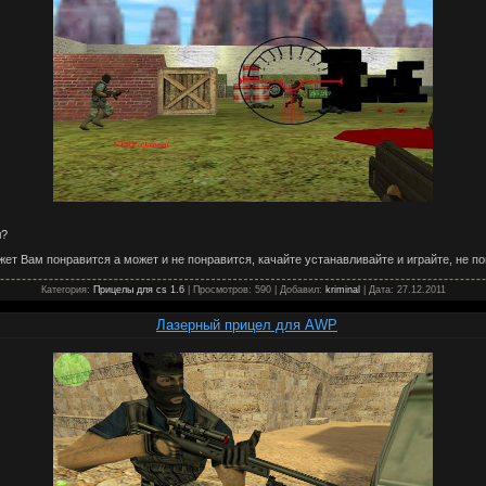
л?
жет Вам понравится а может и не понравится, качайте устанавливайте и играйте, не по
Категория:
Прицелы для cs 1.6
| Просмотров: 590 | Добавил:
kriminal
| Дата:
27.12.2011
Лазерный прицел для AWP