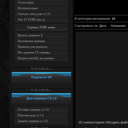
Устав клана
История клана
Скачать читы для cs 1.6
В категории материалов
:
10
Топ 15 STRF.clan.su
Сортировать по
:
Дате
·
Названию
Сервера STRF клана
Купить админку $
Бесплатная админка
Правила для админов
Все админы CS сервера
Подать жалобу на админа
Подписка VK
Для сервера CS 1.6
Готовые сервера cs 1.6
Плагины для cs 1.6
Защита сервера cs 1.6
(0) комментариев
Обсудить фай