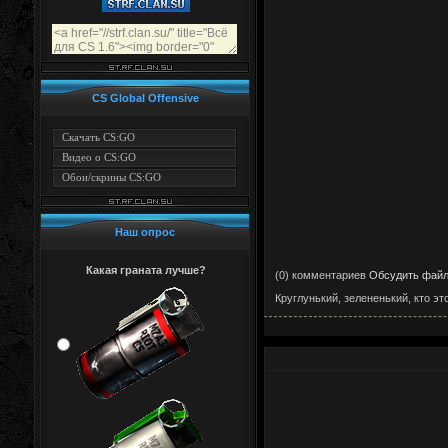
CS Global Offensive
Скачать CS:GO
Видео о CS:GO
Обои/скрины CS:GO
Наш опрос
Какая граната лучше?
(0) комментариев
Обсудить фай
Круглунький, зелененький, кто э