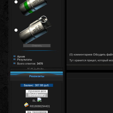
(0) комментариев
Обсудить фай
Архив
Результаты
Тут хранится прицел, который мо
Всего ответов:
3470
Реквизиты
Баланс: 387.88 руб.
BL:
R818088294401