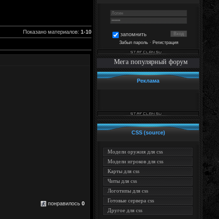
Показано материалов
:
1-10
запомнить
Забыл пароль
·
Регистрация
Мега популярный форум
Реклама
CSS (source)
Модели оружия для css
Модели игроков для css
Карты для css
Читы для css
Логотипы для css
Готовые сервера css
понравилось
0
Другое для css