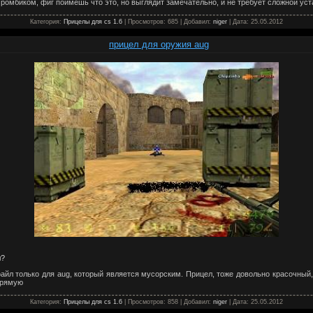
и ромбиком, фиг поймешь что это, но выглядит замечательно, и не требует сложной ус
Категория:
Прицелы для cs 1.6
| Просмотров: 685 | Добавил:
niger
| Дата:
25.05.2012
прицел для оружия aug
л?
йл только для aug, который является мусорским. Прицел, тоже довольно красочный, 
прямую
Категория:
Прицелы для cs 1.6
| Просмотров: 858 | Добавил:
niger
| Дата:
25.05.2012