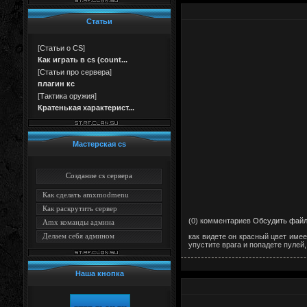
Статьи
[
Статьи о CS
]
Как играть в cs (count...
[
Статьи про сервера
]
плагин кс
[
Тактика оружия
]
Кратенькая характерист...
Мастерская cs
Создание cs сервера
Как сделать amxmodmenu
Как раскрутить сервер
(0) комментариев
Обсудить фай
Amx команды админа
Делаем себя админом
как видете он красный цвет имее
упустите врага и попадете пулей,
Наша кнопка