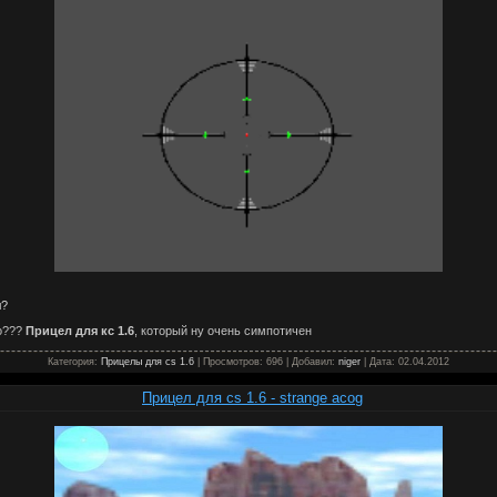
л?
то???
Прицел для кс 1.6
, который ну очень симпотичен
Категория:
Прицелы для cs 1.6
| Просмотров: 696 | Добавил:
niger
| Дата:
02.04.2012
Прицел для cs 1.6 - strange acog