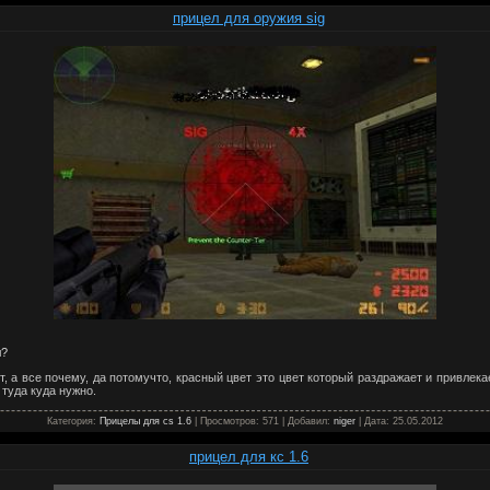
прицел для оружия sig
л?
т, а все почему, да потомучто, красный цвет это цвет который раздражает и привлека
 туда куда нужно.
Категория:
Прицелы для cs 1.6
| Просмотров: 571 | Добавил:
niger
| Дата:
25.05.2012
прицел для кс 1.6