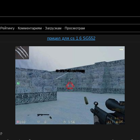
·
Рейтингу
·
Комментариям
·
Загрузкам
·
Просмотрам
прицел для cs 1.6 SG552
л?