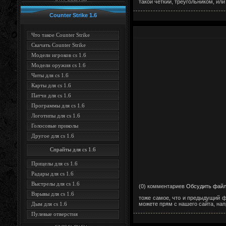
такой четкий, треугольником, ил
Counter Strike 1.6
Что такое Counter Strike
Скачать Counter Strike
Модели игроков cs 1.6
Модели оружия cs 1.6
Читы для cs 1.6
Карты для cs 1.6
Патчи для cs 1.6
Программы для cs 1.6
Логотипы для cs 1.6
Голосовые приколы
Другое для cs 1.6
Спрайты для cs 1.6
Прицелы для cs 1.6
Радары для cs 1.6
Выстрелы для cs 1.6
(0) комментариев
Обсудить фай
Взрывы для cs 1.6
тоже самое, что и предыдущий фа
можете прям с нашего сайта, на
Дым для cs 1.6
Пулевые отверстия