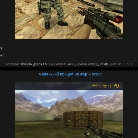
л?
оя)
Категория:
Прицелы для cs 1.6
| Просмотров: 2429 | Добавил:
((VeRy_GoOd))
| Дата:
05.10.2011
маленький прицел на awp и scout