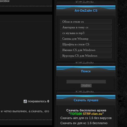
тановки
Art-DиZайн CS
Обои в стиле cs
Аватарки в тему cs
cs музыка в mp3
Скины для Winamp
Шрифты в стиле CS
Иконки CS для Windows
Курсоры CS для Windows
Поиск
Скачать лучшее
понравилось
0
Скачать бесплатно архив
и четко выполнен, а скачать, его
"
ТОП100
STRF.clan.su
"
Скачать aim для cs 1.6 без вирусов
Cкачать вх для кс 1.6 бесплатно