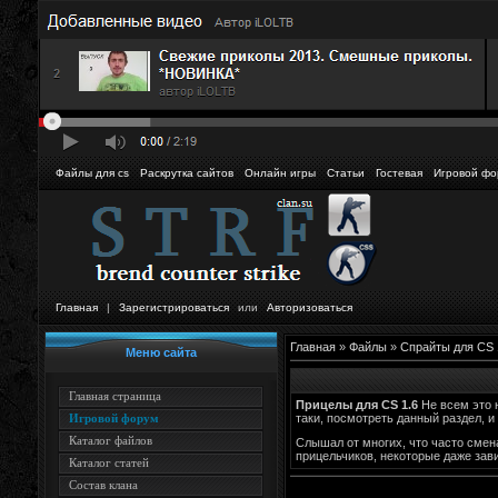
Файлы для cs
Раскрутка сайтов
Онлайн игры
Статьи
Гостевая
Игровой фо
Главная
|
Зарегистрироваться
или
Авторизоваться
Главная
»
Файлы
»
Спрайты для CS 
Меню сайта
Главная страница
Прицелы для CS 1.6
Не всем это н
таки, посмотреть данный раздел, и
Игровой форум
Каталог файлов
Слышал от многих, что часто смена
прицельчиков, некоторые даже зави
Каталог статей
Состав клана