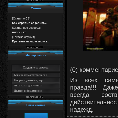
Статьи
[
Статьи о CS
]
Как играть в cs (count...
[
Статьи про сервера
]
плагин кс
[
Тактика оружия
]
Кратенькая характерист...
Мастерская cs
Создание cs сервера
(0) комментари
Как сделать amxmodmenu
Из всех самы
Как раскрутить сервер
правда!!! Даж
Amx команды админа
Делаем себя админом
всегда соотв
действительно
Наша кнопка
надежд.