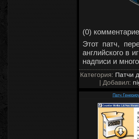
(0) комментари
Этот патч, пер
английского в и
надписи и много
Категория:
Патчи д
| Добавил:
ni
Патч Генериру