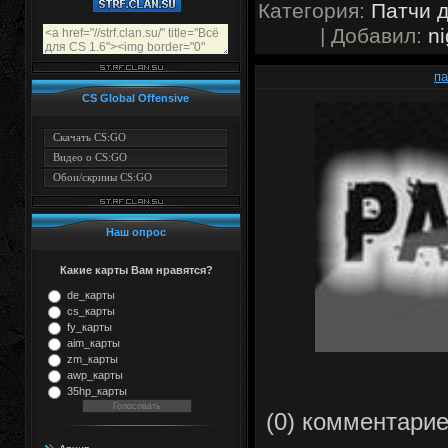
Категория:
Патчи д
| Добавил:
ni
па
CS Global Offensive
Скачать CS:GO
Видео о CS:GO
Обои/скрины CS:GO
Наш опрос
Какие карты Вам нравятся?
de_карты
cs_карты
fy_карты
aim_карты
zm_карты
awp_карты
35hp_карты
(0) комментари