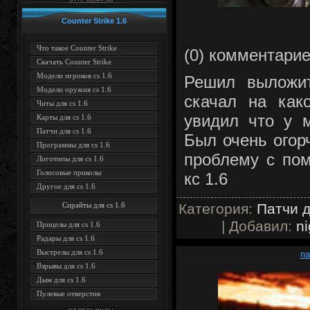
Counter Strike 1.6
Что такое Counter Strike
(0) комментари
Скачать Counter Strike
Модели игроков cs 1.6
Решил выложит
Модели оружия cs 1.6
скачал на как
Читы для cs 1.6
увидил что у 
Карты для cs 1.6
Патчи для cs 1.6
Был очень огорч
Программы для cs 1.6
проблему с пом
Логотипы для cs 1.6
Голосовые приколы
кс 1.6
Другое для cs 1.6
Спрайты для cs 1.6
Категория:
Патчи д
| Добавил:
ni
Прицелы для cs 1.6
Радары для cs 1.6
Выстрелы для cs 1.6
па
Взрывы для cs 1.6
Дым для cs 1.6
Пулевые отверстия