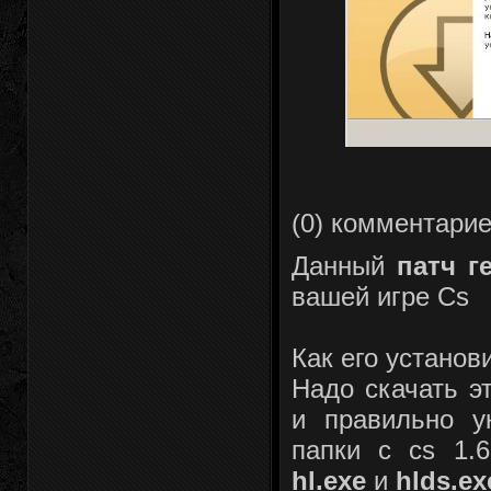
(0) комментари
Данный
патч г
вашей игре Cs
Как его установ
Надо скачать эт
и правильно у
папки с cs 1.
hl.exe
и
hlds.ex