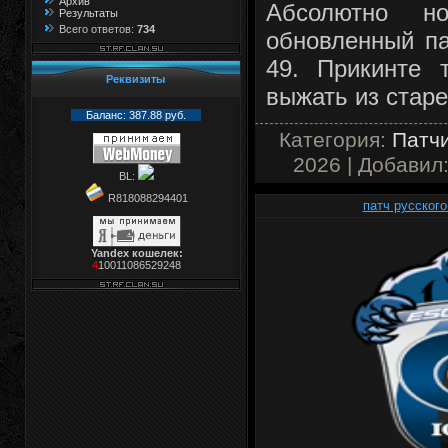
Архив
Абсолютно н
Результаты
Всего ответов:
734
обновленный па
49. Прикинте 
Реквизиты
выжать из старе
Баланс: 387.88 руб.
Категория:
Патчи
2026 | Добавил
BL:
R818088294401
патч русского
Yandex кошелек:
4
10011086529248