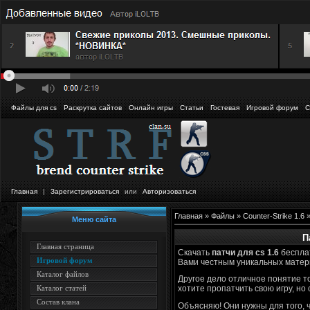
Файлы для cs
Раскрутка сайтов
Онлайн игры
Статьи
Гостевая
Игровой форум
С
Главная
|
Зарегистрироваться
или
Авторизоваться
Главная
»
Файлы
»
Counter-Strike 1.6
»
Меню сайта
П
Главная страница
Скачать
патчи для cs 1.6
бесплат
Игровой форум
Вами честным уникальных материа
Каталог файлов
Другое дело отличное понятие то
Каталог статей
хотите пропатчить свою игру, но 
Состав клана
Объясняю! Они нужны для того, ч