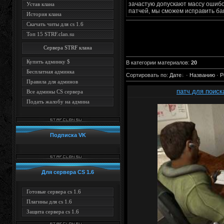
зачастую допускают массу ошибо
Устав клана
патчей, мы сможем исправить баг
История клана
Скачать читы для cs 1.6
Топ 15 STRF.clan.su
Сервера STRF клана
Купить админку $
В категории материалов
:
20
Бесплатная админка
Сортировать по
:
Дате
·
Названию
·
Р
Правила для админов
патч для поиск
Все админы CS сервера
Подать жалобу на админа
Подписка VK
Для сервера CS 1.6
Готовые сервера cs 1.6
Плагины для cs 1.6
Защита сервера cs 1.6