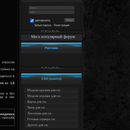
запомнить
Забыл пароль
·
Регистрация
Мега популярный форум
Реклама
м спросом
 только на
одиться в
CSS (source)
ля кс 1.6
Модели оружия для css
тно и без
Модели игроков для css
уда в них
Карты для css
Читы для css
Логотипы для css
евидимка
, просьба
Готовые сервера css
Другое для css