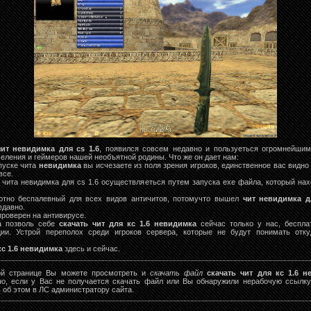
чит невидимка для cs 1.6
, появился совсем недавно и пользуеться огромнейши
еления и геймеров нашей необъятной родины. Что же он дает нам:
апуске чита
невидимка
вы исчезаете из поля зрения игроков, единственное вас видно
все.
к чита невидимка для cs 1.6 осуществляеться путем запуска exe файла, который нах
ютно беспалевный для всех видов античитов, потомучто вышел
чит невидимка д
едавно.
проверен на антивирусе.
а позволь себе
скачать чит для кс 1.6 невидимка
сейчас только у нас, беспла
ции. Устрой переполох среди игроков сервера, которые не будут понимать отк
!
кс 1.6 невидимка
здесь и сейчас.
ой странице Вы можете просмотреть и
скачать файл
скачать чит для кс 1.6 н
но
, если у Вас не получается скачать файл или Вы обнаружили нерабочую ссылку
 об этом в ЛС администратору сайта.