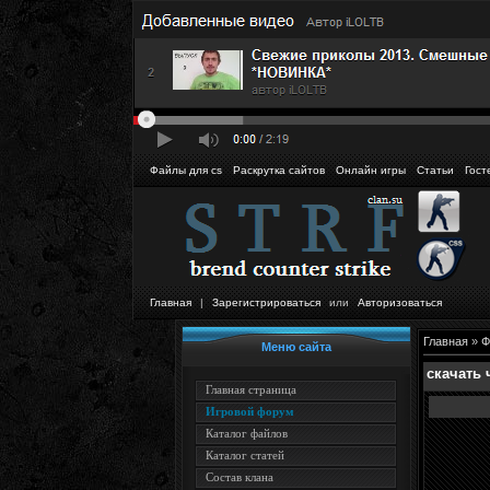
Файлы для cs
Раскрутка сайтов
Онлайн игры
Статьи
Гост
Главная
|
Зарегистрироваться
или
Авторизоваться
Главная
»
Ф
Меню сайта
скачать 
Главная страница
Игровой форум
Каталог файлов
Каталог статей
Состав клана