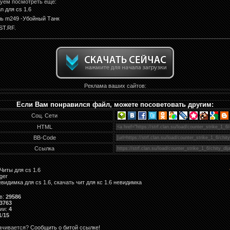
уем посмотреть еще:
n для cs 1.6
ь m249 -Убойный Танк
ST.RF.
Реклама ваших сайтов:
Если Вам понравился файл, можете посоветовать другим:
Соц. Сети
HTML
BB-Code
Ссылка
Читы для cs 1.6
iger
евидимка для cs 1.6
,
скачать чит для кс 1.6 невидимка
в
:
29586
3763
ии
:
4
1
/
15
качивается?
Сообщить о битой ссылке!