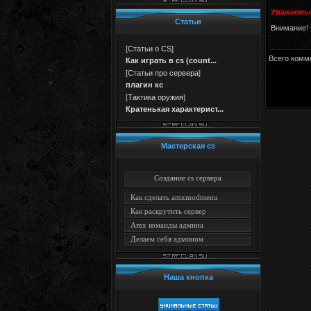
Уважаемые
Статьи
Внимание! 
[
Статьи о CS
]
Всего комм
Как играть в cs (count...
[
Статьи про сервера
]
плагин кс
[
Тактика оружия
]
Кратенькая характерист...
Мастерская cs
Создание cs сервера
Как сделать amxmodmenu
Как раскрутить сервер
Amx команды админа
Делаем себя админом
Наша кнопка