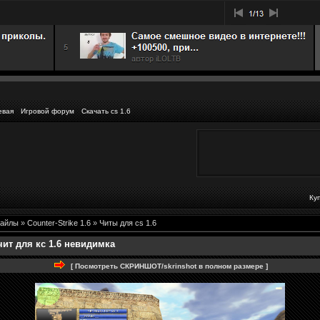
евая
Игровой форум
Скачать cs 1.6
Ку
айлы
»
Counter-Strike 1.6
»
Читы для cs 1.6
чит для кс 1.6 невидимка
[ Посмотреть СКРИНШОТ/skrinshot в полном размере ]