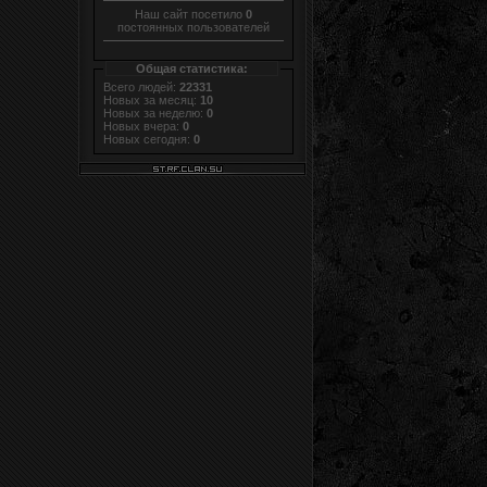
Наш сайт посетило
0
постоянных пользователей
Общая статистика:
Всего людей:
22331
Новых за месяц:
10
Новых за неделю:
0
Новых вчера:
0
Новых сегодня:
0