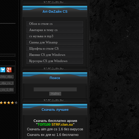
Art-DиZайн CS
Обои в стиле cs
Аватарки в тему cs
cs музыка в mp3
Скины для Winamp
Шрифты в стиле CS
Иконки CS для Windows
Курсоры CS для Windows
Поиск
Скачать лучшее
Скачать бесплатно архив
"
ТОП100
STRF.clan.su
"
Скачать aim для cs 1.6 без вирусов
Cкачать вх для кс 1.6 бесплатно