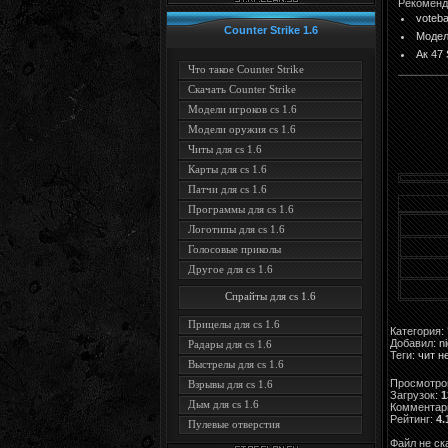
Рекоменд
voteba
Counter Strike 1.6
Модел
Ак 47 
Что такое Counter Strike
Скачать Counter Strike
Модели игроков cs 1.6
Модели оружия cs 1.6
Читы для cs 1.6
Карты для cs 1.6
Патчи для cs 1.6
Программы для cs 1.6
Логотипы для cs 1.6
Голосовые приколы
Другое для cs 1.6
Спрайты для cs 1.6
Прицелы для cs 1.6
Категория
:
Добавил
:
n
Радары для cs 1.6
Теги
:
чит н
Выстрелы для cs 1.6
Просмотро
Взрывы для cs 1.6
Загрузок
:
1
Дым для cs 1.6
Комментар
Рейтинг
:
4.
Пулевые отверстия
Файл не с