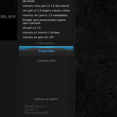
all cheats
скачать читы для cs 1.6 бесплатно
чит для cs 1.6 видеть сквозь стены
скачать чит для кс 1.6 невидимка
.2011, 19:13
Конфиг для уменьшения отдачи
при стрельбе
wh для cs 1.6
скачать cs source с ботами
скачать вх для css v34
Статистика
Счетчик Li/U:
Сейчас на сайте:
Онлайн всего:
1
Гостей:
1
Пользователей:
0