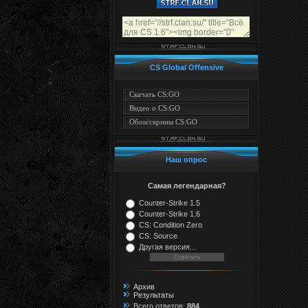
CS Global Offensive
Скачать CS:GO
Видео о CS:GO
Обои/скрины CS:GO
Наш опрос
Самая легендарная?
Counter-Strike 1.5
Counter-Strike 1.6
CS: Condition Zero
CS: Source
Другая версия...
Архив
Результаты
Всего ответов:
884