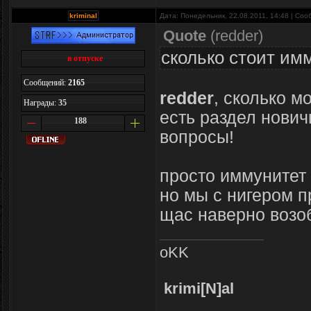
kriminal
Дата: Понедельник, 22.08.2011, 14:48 | Со
Quote
(
redder
)
сколько стоит им
в отпуске
Сообщений:
2165
redder
, сколько м
Награды:
35
есть раздел нович
188
вопросы!
просто иммунитет 
но мы с нигером п
щас наверно возо
oKK
krimi[N]al