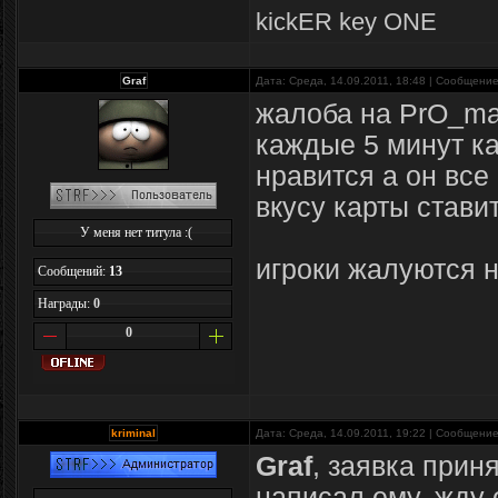
kickER key ONE
Graf
Дата: Среда, 14.09.2011, 18:48 | Сообщени
жалоба на PrO_ma
каждые 5 минут ка
нравится а он все
вкусу карты стави
У меня нет титула :(
игроки жалуются н
Сообщений:
13
Награды:
0
0
kriminal
Дата: Среда, 14.09.2011, 19:22 | Сообщени
Graf
, заявка прин
написал ему, жду 