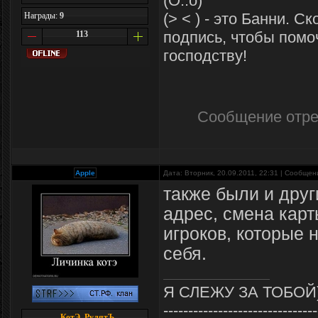
(O..o)
(> < ) - это Банни. С
Награды:
9
подпись, чтобы помо
113
господству!
Сообщение отр
Apple
Дата: Вторник, 20.09.2011, 22:31 | Сообще
также были и друг
адрес, смена карт
игроков, которые 
себя.
Я СЛЕЖУ ЗА ТОБОЙ
-------------------------------
КотЭ_РулятЪ