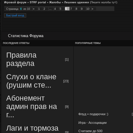
Игровой форум
»
STRF portal
»
Жалобы
»
Лишение админки
(Пишите жалобы тут!)
6
Страница
6
из
10
«
1
2
…
4
5
7
8
9
10
»
Статистика Форума
ПОСЛЕДНИЕ ОТВЕТЫ
ПОПУЛЯРНЫЕ ТЕМЫ
Правила
[1]
раздела
Слухи о клане
[23]
(рушим сте...
Абонемент
админ прав на
[9]
г...
Флуд = подарочки :)
Игра - Ассоциации
Лаги и тормоза
Считаем до 500
[9]