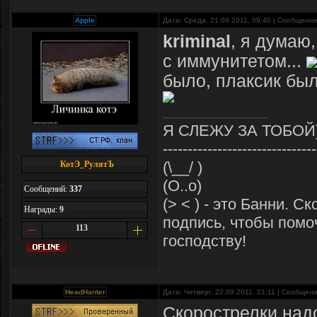
Apple
Дата: Среда, 21.09.2011, 09:40 | Сообщени
kriminal
, я думаю
с иммунитетом...
было, плаксик был
Я СЛЕЖУ ЗА ТОБОЙ
-------------------------------
(\__/ )
КотЭ_РулятЪ
(O..o)
Сообщений:
337
(> < ) - это Банни. С
Награды:
9
подпись, чтобы помо
113
господству!
HeadHanter
Дата: Четверг, 22.09.2011, 21:11 | Сообщен
Скорострелки над