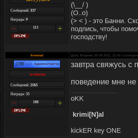
(\__/ )
Сообщений:
337
(O..o)
(> < ) - это Банни. С
Награды:
9
подпись, чтобы помо
113
господству!
kriminal
Дата: Вторник, 20.09.2011, 22:40 | Сообще
завтра свяжусь с 
в отпуске
поведение мне не
Сообщений:
2165
Награды:
35
oKK
188
krimi[N]al
kickER key ONE