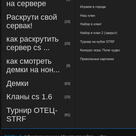
на сервере
Играем в города
Раскрути свой
Наш клан
[15]
сервак!
Набор в клан!
Набор в клан 2 (закрыт)
как раскрутить
Турнир на кубок STRF
[25]
сервер cs ...
Конкурс-игра: Поле чудес
Прикольные картинки
как смотреть
[9]
демки на нон...
Демки
[63]
Кланы cs 1.6
[15]
Турнир ОТЕЦ-
[91]
STRF