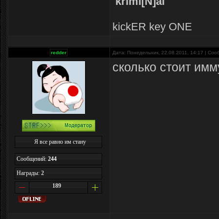
krimi[N]al
kickER key ONE
redder
Дата: Понедельник, 22.08.2011, 14:17 | Со
сколько стоит имм
Я все равно им стану
Сообщений:
244
Награды:
2
189