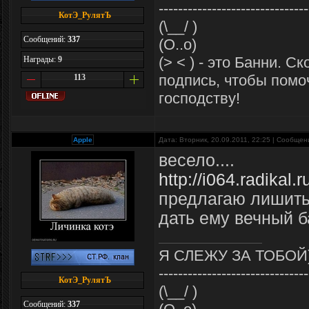
-------------------------------
КотЭ_РулятЪ
(\__/ )
Сообщений:
337
(O..o)
(> < ) - это Банни. С
Награды:
9
подпись, чтобы помо
113
господству!
Apple
Дата: Вторник, 20.09.2011, 22:25 | Сообще
весело....
http://i064.radikal
предлагаю лишить
дать ему вечный б
Я СЛЕЖУ ЗА ТОБОЙ
-------------------------------
КотЭ_РулятЪ
(\__/ )
Сообщений:
337