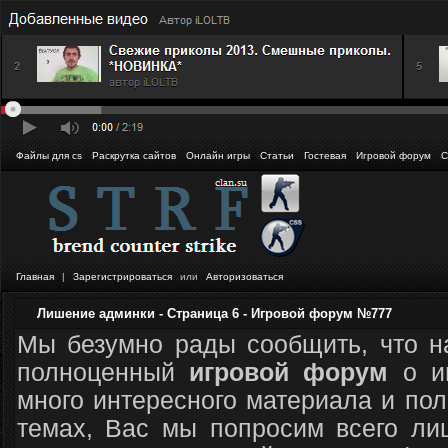
Файлы для cs
Раскрутка сайтов
Онлайн игры
Статьи
Гостевая
Игровой форум
С
Главная
|
Зарегистрироваться
или
Авторизоваться
Лишение админки - Страница 6 - Игровой форум №777
Мы безумно рады сообщить, что н
полноценный
игровой форум
о иг
много интересного материала и пол
темах, Вас мы попросим всего лиш