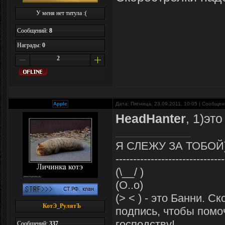
У меня нет титула :(
Сообщений:
8
Награды:
0
2
Apple
Дата: Пятница, 23.09.2011, 10:05 | Сообще
HeadHanter
, 1)эт
Я СЛЕЖУ ЗА ТОБОЙ
-------------------------------
(\__/ )
(O..o)
(> < ) - это Банни. С
КотЭ_РулятЪ
подпись, чтобы помо
господству!
Сообщений:
337