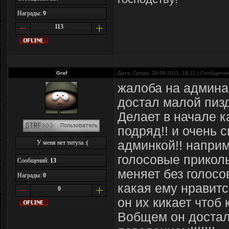
Награды:
9
113
Graf
Дата: Среда, 28.09.2011, 18:12 | Сообщени
жалоба на админа
достал малой пизд
Делает в начале к
подряд!! и очень 
админкой!! напри
У меня нет титула :(
голосовые прикол
Сообщений:
13
меняет без голосо
Награды:
0
какая ему нравится
0
он их кикает чтоб 
Вобщем он достал