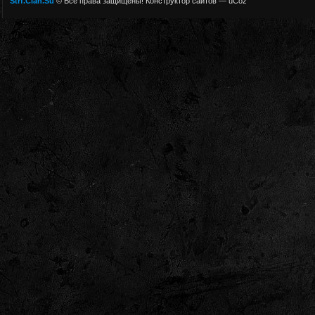
Strf.Clan.Su
© Все права защищены!
Конструктор сайтов
—
uCoz