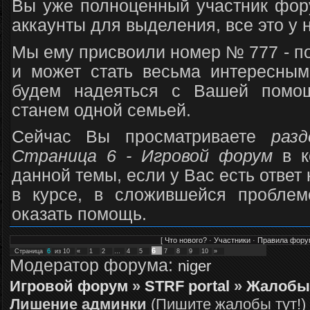
Вы уже полноценный участник фору
аккаунты для выделения, все это у н
Мы ему присвоили номер № 777 - пот
и может стать весьма интересны
будем надеяться с Вашей помощ
станем одной семьей.
Сейчас Вы просматриваете
раз
Страница 6 - Игровой форум
в к
данной темы, если у Вас есть ответ
в курсе, в сложившейся пробле
оказать помощь.
[
Что нового?
·
Участники
·
Правила фору
6
Страница
6
из
10
«
1
2
…
4
5
7
8
9
10
»
Модератор форума:
niger
Игровой форум
»
STRF portal
»
Жалобы
Лишение админки
(Пишите жалобы тут!)