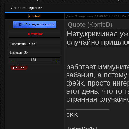
Лишение админки
kriminal
Дата: Понедельник, 22.08.2011, 11:21 | Со
Quote
(
KonfeD
)
Нету,криминал уж
в отпуске
случайно,пришло
Сообщений:
2165
Награды:
35
188
работает иммунит
забанил, а потому 
фейк, просто нигер
этот день, что то 
странная случайн
oKK