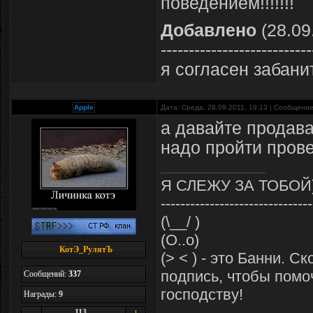
поведением!!!!!!!
Добавлено
(28.09
---------------------------
я согласен забани
Apple
Дата: Среда, 28.09.2011, 19:13 | Сообщени
а давайте продава
надо пройти прове
Я СЛЕЖУ ЗА ТОБОЙ
-------------------------------
(\__/ )
(O..o)
КотЭ_РулятЪ
(> < ) - это Банни. С
подпись, чтобы помо
Сообщений:
337
господству!
Награды:
9
113