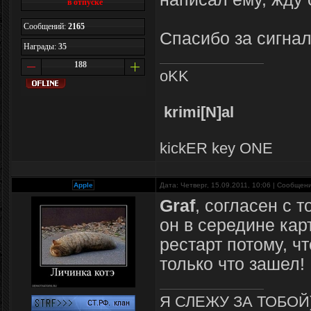
в отпуске
Сообщений:
2165
Спасибо за сигнал
Награды:
35
188
oKK
krimi[N]al
kickER key ONE
Apple
Дата: Четверг, 15.09.2011, 10:06 | Сообщен
Graf
, согласен с т
он в середине кар
рестарт потому, чт
только что зашел!
Я СЛЕЖУ ЗА ТОБОЙ