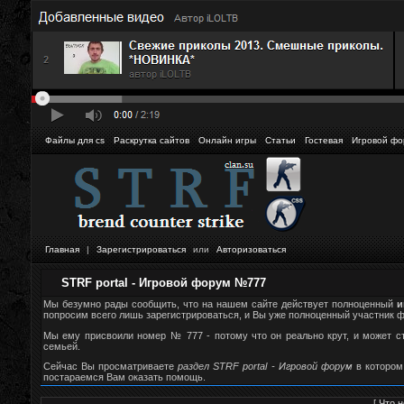
Файлы для cs
Раскрутка сайтов
Онлайн игры
Статьи
Гостевая
Игровой фо
Главная
|
Зарегистрироваться
или
Авторизоваться
STRF portal - Игровой форум №777
Мы безумно рады сообщить, что на нашем сайте действует полноценный
и
попросим всего лишь зарегистрироваться, и Вы уже полноценный участник фор
Мы ему присвоили номер № 777 - потому что он реально крут, и может 
семьей.
Сейчас Вы просматриваете
раздел STRF portal - Игровой форум
в котором
постараемся Вам оказать помощь.
[
Что н