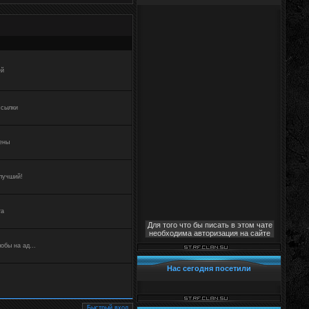
ей
ссылки
ены
лучший!
та
Для того что бы писать в этом чате
необходима авторизация на сайте
обы на ад...
Нас сегодня посетили