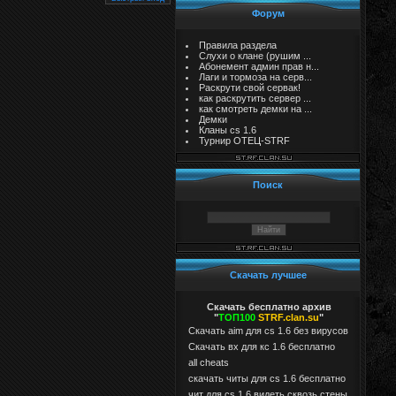
Форум
Правила раздела
Слухи о клане (рушим ...
Абонемент админ прав н...
Лаги и тормоза на серв...
Раскрути свой сервак!
как раскрутить сервер ...
как смотреть демки на ...
Демки
Кланы cs 1.6
Турнир ОТЕЦ-STRF
Поиск
Скачать лучшее
Скачать бесплатно архив
"
ТОП100
STRF.clan.su
"
Скачать aim для cs 1.6 без вирусов
Cкачать вх для кс 1.6 бесплатно
all cheats
скачать читы для cs 1.6 бесплатно
чит для cs 1.6 видеть сквозь стены