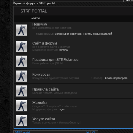
Игровой форум
»
STRF portal
STRF PORTAL
ФОРУМ
Новичку
Вся информация для новичков
— подфорумы:
Вопросы от новичков
,
Группы пользователей
Сайт и форум
Всё о работе сайта и форума
Модератор форума:
kriminal
Графика для STRF.clan.su
Ваши работы для [ST.RF.]
Конкурсы
Конкурсы от администрации портала Спонсор:
Стать партнером?
Правила сайта
Больше читаем, меньше попадаем.
Жалобы
Обидели? Оскорбили? - тебе сюда!
Модератор форума:
niger
Услуги сайта
Теперь все услуги и баннеробмен тут!