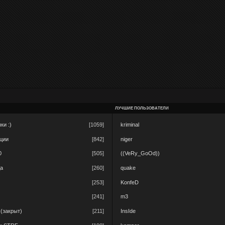
ЛУЧШИЕ ПОЛЬЗОВАТЕЛИ
ки :)
[1059]
kriminal
ации
[842]
niger
0
[505]
((VeRy_GoOd))
да
[260]
quake
[253]
KonfeD
[241]
m3
 (закрыт)
[211]
InsIde