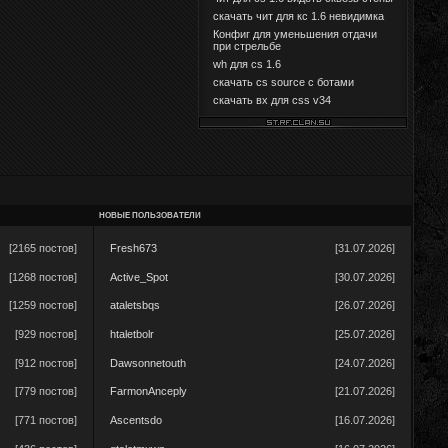
скачать чит для кс 1.6 невидимка
Конфиг для уменьшения отдачи
при стрельбе
wh для cs 1.6
скачать cs source с ботами
скачать вх для css v34
НОВЫЕ ПОЛЬЗОВАТЕЛИ
[2165 постов]
Fresh673
[31.07.2026]
[1268 постов]
Active_Spot
[30.07.2026]
[1259 постов]
ataletsbqs
[26.07.2026]
[929 постов]
htaletbolr
[25.07.2026]
[912 постов]
Dawsonnetouth
[24.07.2026]
[779 постов]
FarmonAnceply
[21.07.2026]
[771 постов]
Ascentsdo
[16.07.2026]