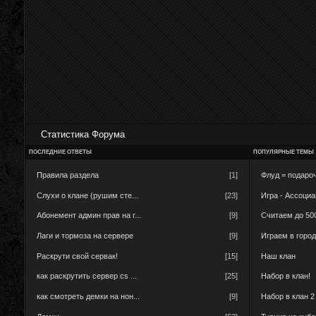
Статистика Форума
ПОСЛЕДНИЕ ОТВЕТЫ
ПОПУЛЯРНЫЕ ТЕМЫ
Правила раздела
[1]
Флуд = подароч
Слухи о клане (рушим сте...
[23]
Игра - Ассоци
Абонемент админ прав на г...
[9]
Считаем до 50
Лаги и тормоза на сервере
[9]
Играем в горо
Раскрути свой сервак!
[15]
Наш клан
как раскрутить сервер cs ...
[25]
Набор в клан!
как смотреть демки на нон...
[9]
Набор в клан 2