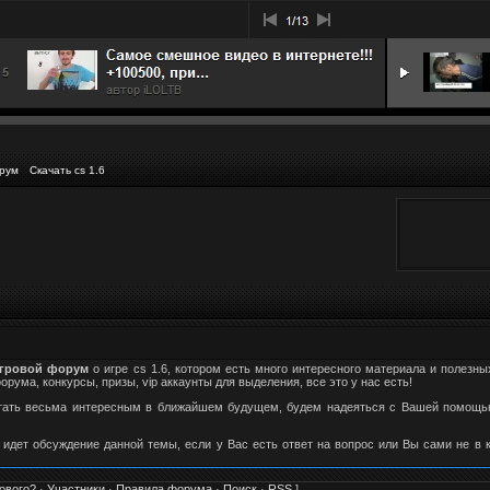
рум
Скачать cs 1.6
гровой форум
о игре cs 1.6, котором есть много интересного материала и полезны
ума, конкурсы, призы, vip аккаунты для выделения, все это у нас есть!
стать весьма интересным в ближайшем будущем, будем надеяться с Вашей помощью
 идет обсуждение данной темы, если у Вас есть ответ на вопрос или Вы сами не в 
ового?
·
Участники
·
Правила форума
·
Поиск
·
RSS
]