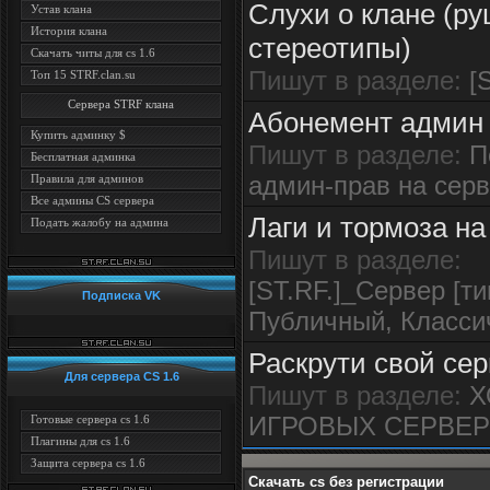
Слухи о клане (р
Устав клана
История клана
стереотипы)
Скачать читы для cs 1.6
Пишут в разделе:
[
Топ 15 STRF.clan.su
Сервера STRF клана
Абонемент админ 
Купить админку $
Пишут в разделе:
П
Бесплатная админка
админ-прав на серв
Правила для админов
Все админы CS сервера
Лаги и тормоза на
Подать жалобу на админа
Пишут в разделе:
[ST.RF.]_Сервер [ти
Подписка VK
Публичный, Класси
Раскрути свой сер
Для сервера CS 1.6
Пишут в разделе:
Х
ИГРОВЫХ СЕРВЕ
Готовые сервера cs 1.6
Плагины для cs 1.6
Защита сервера cs 1.6
Скачать cs без регистрации