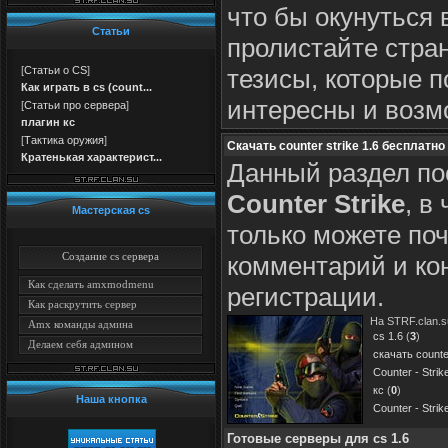
что бы окунуться 
Статьи
пролистайте стра
тезисы, которые 
[
Статьи о CS
]
Как играть в cs (count...
интересны и возм
[
Статьи про сервера
]
плагин кс
[
Тактика оружия
]
Скачать counter strike 1.6 бесплатно
Кратенькая характерист...
Данный раздел по
Counter Strike
, в
Мастерская cs
только можете поч
Создание cs сервера
комментарий и кон
Как сделать amxmodmenu
регистрации.
Как раскрутить сервер
На STRF.clan.s
Amx команды админа
cs 1.6
(
3
)
Делаем себя админом
скачать counter
Counter - Strik
кс
(
0
)
Наша кнопка
Counter - Strik
Готовые серверы для cs 1.6