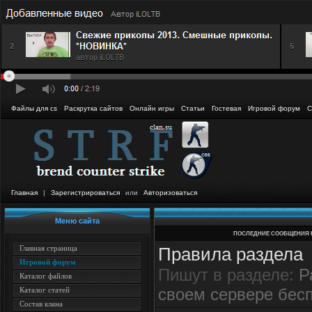
Файлы для cs
Раскрутка сайтов
Онлайн игры
Статьи
Гостевая
Игровой форум
С
Главная
|
Зарегистрироваться
или
Авторизоваться
Меню сайта
ПОСЛЕДНИЕ СООБЩЕНИЯ 
Главная страница
Правила раздела
Игровой форум
Пишут в разделе:
Р
Каталог файлов
своем сервере бес
Каталог статей
Состав клана