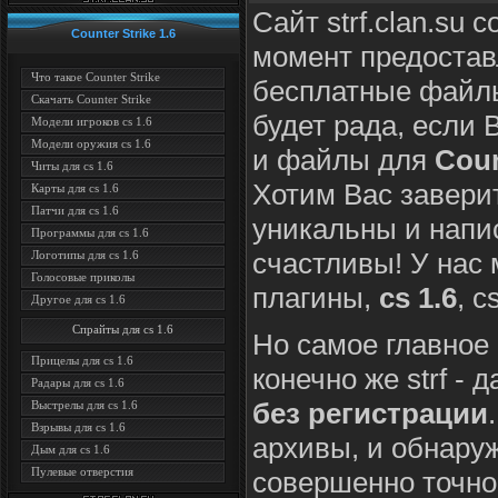
Сайт strf.clan.su
Counter Strike 1.6
момент предостав
Что такое Counter Strike
бесплатные файлы
Скачать Counter Strike
будет рада, если
Модели игроков cs 1.6
Модели оружия cs 1.6
и файлы для
Coun
Читы для cs 1.6
Хотим Вас заверит
Карты для cs 1.6
Патчи для cs 1.6
уникальны и напис
Программы для cs 1.6
счастливы! У нас
Логотипы для cs 1.6
Голосовые приколы
плагины,
cs 1.6
, c
Другое для cs 1.6
Спрайты для cs 1.6
Но самое главное 
Прицелы для cs 1.6
конечно же strf -
Радары для cs 1.6
без регистрации
Выстрелы для cs 1.6
Взрывы для cs 1.6
архивы, и обнаруж
Дым для cs 1.6
Пулевые отверстия
совершенно точно