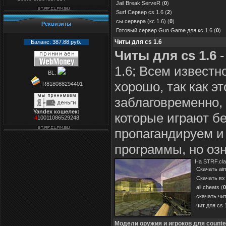
Jail Break ServeR
(
0
)
Surf Сервер cs 1.6
(
2
)
сы сервера (кс 1.6)
(
0
)
Реквизиты
Готовый сервер Gun Game для кс 1.6
(
0
)
Читы для cs 1.6
Баланс: 387.88 руб.
Читы для cs 1.6
-
1.6; Всем известн
BL:
хорошо, так как э
R818088294401
заблаговременно, 
Yandex кошелек:
которые играют бе
4
10011086529248
пропагандируем и
программы, но оз
На STRF.cl
Скачать aim
Cкачать вх 
all cheats
(
0
скачать чи
чит для cs 
Модели оружия и игроков для counter