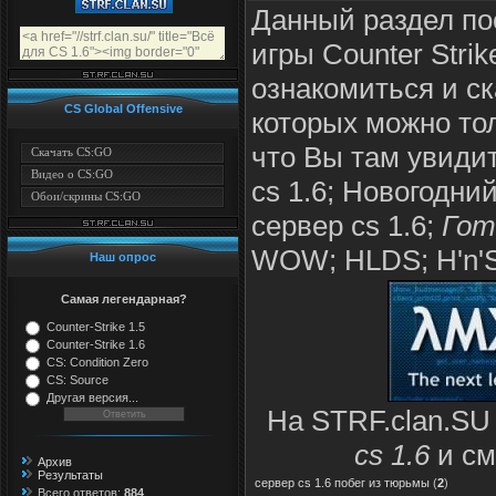
Данный раздел по
игры Counter Stri
ознакомиться и ск
CS Global Offensive
которых можно то
что Вы там увиди
Скачать CS:GO
Видео о CS:GO
cs 1.6; Новогодний
Обои/скрины CS:GO
сервер cs 1.6;
Гот
WOW; HLDS; H'n'S
Наш опрос
Самая легендарная?
Counter-Strike 1.5
Counter-Strike 1.6
CS: Condition Zero
CS: Source
Другая версия...
На STRF.clan.SU
cs 1.6
и см
Архив
Результаты
сервер cs 1.6 побег из тюрьмы
(
2
)
Всего ответов:
884