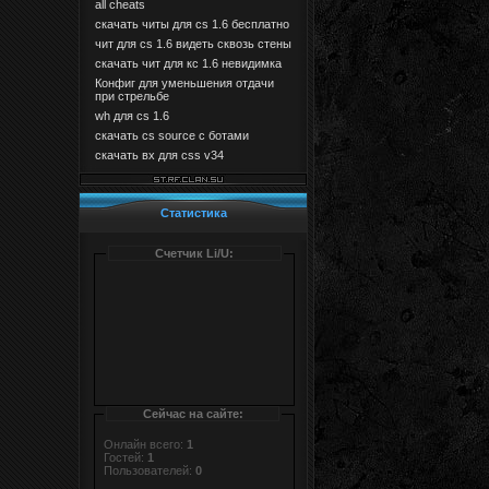
all cheats
скачать читы для cs 1.6 бесплатно
чит для cs 1.6 видеть сквозь стены
скачать чит для кс 1.6 невидимка
Конфиг для уменьшения отдачи
при стрельбе
wh для cs 1.6
скачать cs source с ботами
скачать вх для css v34
Статистика
Счетчик Li/U:
Сейчас на сайте:
Онлайн всего:
1
Гостей:
1
Пользователей:
0