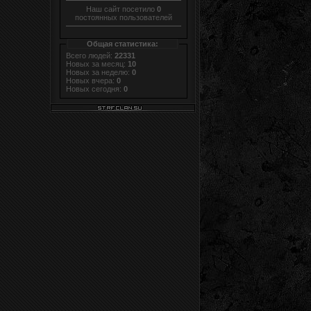
Наш сайт посетило
0
постоянных пользователей
Общая статистика:
Всего людей:
22331
Новых за месяц:
10
Новых за неделю:
0
Новых вчера:
0
Новых сегодня:
0