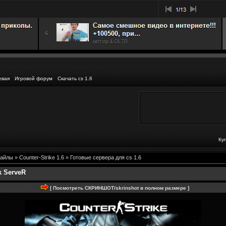
евая
Игровой форум
Скачать cs 1.6
Ку
айлы
»
Counter-Strike 1.6
»
Готовые сервера для cs 1.6
k ServeR
[ Посмотреть СКРИНШОТ/skrinshot в полном размере ]