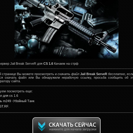
ервер Jail Break ServeR для
CS 1.6
Качаем на стрф
й странице Вы можете просмотреть и
скачать файл
Jail Break ServeR
бесплатно
, есл
тся скачать файл или Вы обнаружили нерабочую ссылку, просьба сообщить об э
ратору сайта.
уем посмотреть еще:
n для cs 1.6
ь m249 -Убойный Танк
ST.RF.