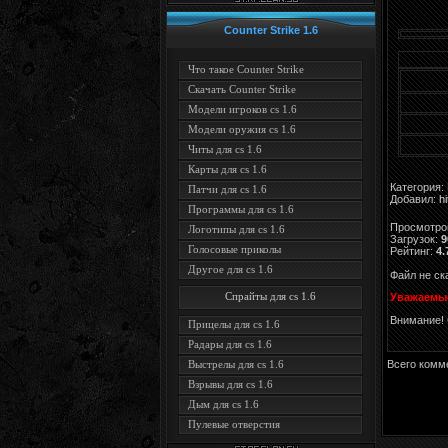
Counter Strike 1.6
Что такое Counter Strike
Скачать Counter Strike
Модели игроков cs 1.6
Модели оружия cs 1.6
Читы для cs 1.6
Карты для cs 1.6
Категория
:
Патчи для cs 1.6
Добавил
:
hi
Программы для cs 1.6
Просмотро
Логотипы для cs 1.6
Загрузок
:
9
Голосовые приколы
Рейтинг
:
4.
Другое для cs 1.6
Файл не с
Спрайты для cs 1.6
Уважаемые
Внимание! 
Прицелы для cs 1.6
Радары для cs 1.6
Всего комм
Выстрелы для cs 1.6
Взрывы для cs 1.6
Дым для cs 1.6
Пулевые отверстия