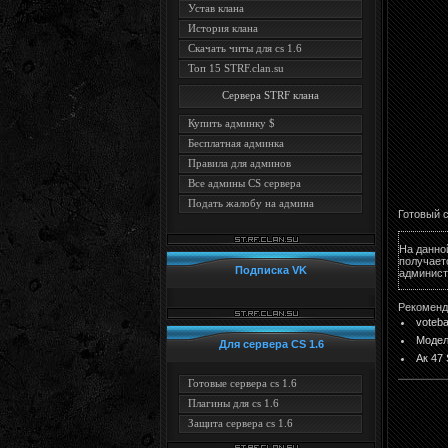
Устав клана
История клана
Скачать читы для cs 1.6
Топ 15 STRF.clan.su
Сервера STRF клана
Купить админку $
Бесплатная админка
Правила для админов
Все админы CS сервера
Подать жалобу на админа
Готовый с
На данно
получае
Подписка VK
админист
Рекоменд
voteba
Модел
Для сервера CS 1.6
Ак 47 
Готовые сервера cs 1.6
Плагины для cs 1.6
Защита сервера cs 1.6