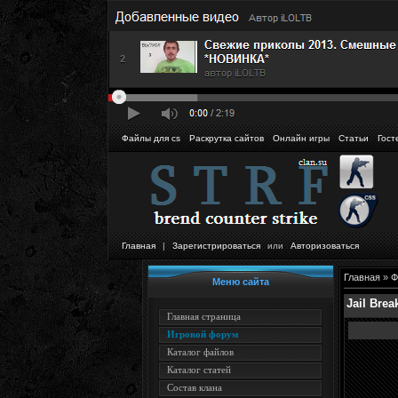
Файлы для cs
Раскрутка сайтов
Онлайн игры
Статьи
Гост
Главная
|
Зарегистрироваться
или
Авторизоваться
Главная
»
Ф
Меню сайта
Jail Brea
Главная страница
Игровой форум
Каталог файлов
Каталог статей
Состав клана