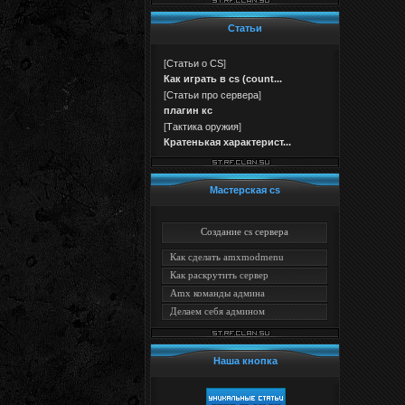
Статьи
[
Статьи о CS
]
Как играть в cs (count...
[
Статьи про сервера
]
плагин кс
[
Тактика оружия
]
Кратенькая характерист...
Мастерская cs
Создание cs сервера
Как сделать amxmodmenu
Как раскрутить сервер
Amx команды админа
Делаем себя админом
Наша кнопка