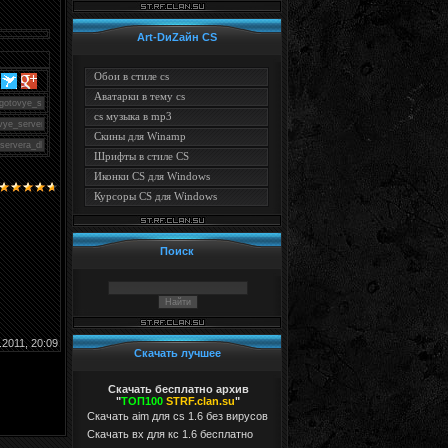
Art-DиZайн CS
Обои в стиле cs
Аватарки в тему cs
cs музыка в mp3
Скины для Winamp
Шрифты в стиле CS
Иконки CS для Windows
Курсоры CS для Windows
Поиск
.2011, 20:09
Скачать лучшее
Скачать бесплатно архив
"
ТОП100
STRF.clan.su
"
Скачать aim для cs 1.6 без вирусов
Cкачать вх для кс 1.6 бесплатно