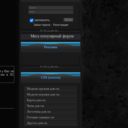
запомнить
Забыл пароль
·
Регистрация
Мега популярный форум
Реклама
и у Вас не
том в ЛС
CSS (source)
Модели оружия для css
Модели игроков для css
Карты для css
Читы для css
Логотипы для css
Готовые сервера css
Другое для css