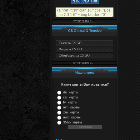
CS Global Offensive
Скачать CS:GO
Видео о CS:GO
Обои/скрины CS:GO
Наш опрос
Какие карты Вам нравятся?
de_карты
cs_карты
fy_карты
aim_карты
zm_карты
awp_карты
35hp_карты