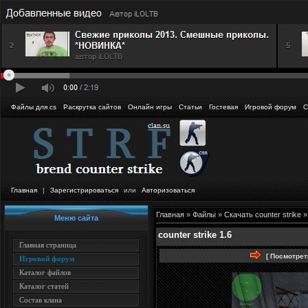
Файлы для cs
Раскрутка сайтов
Онлайн игры
Статьи
Гостевая
Игровой форум
С
Главная
|
Зарегистрироваться
или
Авторизоваться
Главная
»
Файлы
»
Скачать counter strike
Меню сайта
counter strike 1.6
Главная страница
[ Посмотрет
Игровой форум
Каталог файлов
Каталог статей
Состав клана