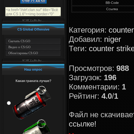
BB-Code
Ссылка
Категория
:
counter
CS Global Offensive
Добавил
:
niger
Скачать CS:GO
Теги
:
counter strik
Видео о CS:GO
Обои/скрины CS:GO
Просмотров
:
988
Наш опрос
Загрузок
:
196
Какая граната лучше?
Комментарии
:
1
Рейтинг
:
4.0
/
1
Файл не скачива
ссылке!