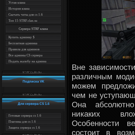
Устав клана
История клана
Скачать читы для cs 1.6
Топ 15 STRF.clan.su
Сервера STRF клана
Купить админку $
Бесплатная админка
Правила для админов
Все админы CS сервера
Подать жалобу на админа
Вне зависимости
различным моди
Подписка VK
можем предложи
чем не уступаю
Она абсолютно
Для сервера CS 1.6
никаких влож
Готовые сервера cs 1.6
Особенности 
Плагины для cs 1.6
Защита сервера cs 1.6
состоит в возм