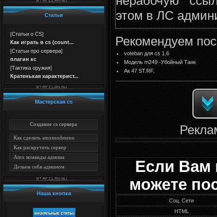
нерабочую ссыл
этом в ЛС админ
Статьи
[
Статьи о CS
]
Рекомендуем пос
Как играть в cs (count...
[
Статьи про сервера
]
voteban для cs 1.6
плагин кс
Модель m249 -Убойный Танк
[
Тактика оружия
]
Ак 47 ST.RF.
Кратенькая характерист...
Мастерская cs
Создание cs сервера
Рекла
Как сделать amxmodmenu
Как раскрутить сервер
Amx команды админа
Если Вам 
Делаем себя админом
можете по
Наша кнопка
Соц. Сети
HTML