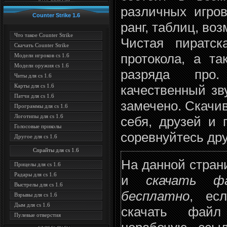
различных игро
Counter Strike 1.6
ранг, таблиц, во
Что такое Counter Strike
Чистая пиратск
Скачать Counter Strike
протокола, а т
Модели игроков cs 1.6
Модели оружия cs 1.6
разряда про.
Читы для cs 1.6
Карты для cs 1.6
качественный зв
Патчи для cs 1.6
замечено. Скачи
Программы для cs 1.6
Логотипы для cs 1.6
себя, друзей и 
Голосовые приколы
соревнуйтесь дру
Другое для cs 1.6
Спрайты для cs 1.6
На данной стран
Прицелы для cs 1.6
Радары для cs 1.6
и
скачать ф
Выстрелы для cs 1.6
бесплатно
, ес
Взрывы для cs 1.6
Дым для cs 1.6
скачать фай
Пулевые отверстия