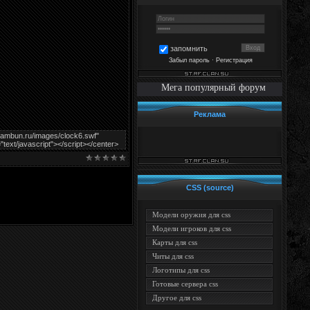
запомнить
Забыл пароль
·
Регистрация
Мега популярный форум
Реклама
/bambun.ru/images/clock6.swf"
"text/javascript"></script></center>
CSS (source)
Модели оружия для css
Модели игроков для css
Карты для css
Читы для css
Логотипы для css
Готовые сервера css
Другое для css