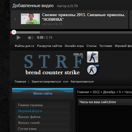
Файлы для cs
Раскрутка сайтов
Онлайн игры
Статьи
Гостевая
Игровой фо
Главная
|
Зарегистрироваться
или
Авторизоваться
Главная
»
2012
»
Декабрь
»
5
» Часы
Меню сайта
Часы на ваш сайт,блог
Главная страница
Игровой форум
Каталог файлов
Каталог статей
Состав клана