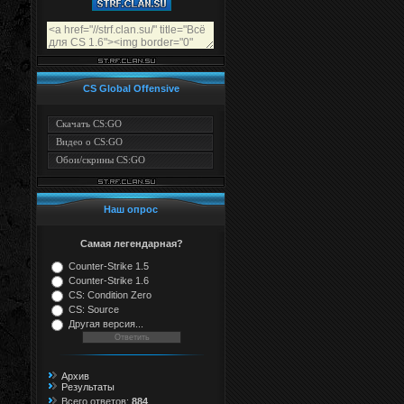
CS Global Offensive
Скачать CS:GO
Видео о CS:GO
Обои/скрины CS:GO
Наш опрос
Самая легендарная?
Counter-Strike 1.5
Counter-Strike 1.6
CS: Condition Zero
CS: Source
Другая версия...
Архив
Результаты
Всего ответов:
884