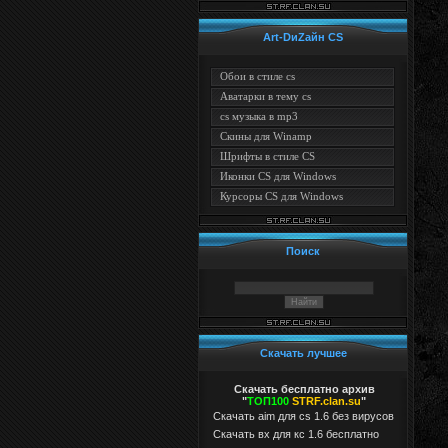
Art-DиZайн CS
Обои в стиле cs
Аватарки в тему cs
cs музыка в mp3
Скины для Winamp
Шрифты в стиле CS
Иконки CS для Windows
Курсоры CS для Windows
Поиск
Скачать лучшее
Скачать бесплатно архив
"
ТОП100
STRF.clan.su
"
Скачать aim для cs 1.6 без вирусов
Cкачать вх для кс 1.6 бесплатно