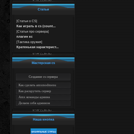
Статьи
[
Статьи о CS
]
Как играть в cs (count...
[
Статьи про сервера
]
плагин кс
[
Тактика оружия
]
Кратенькая характерист...
Мастерская cs
Создание cs сервера
Как сделать amxmodmenu
Как раскрутить сервер
Amx команды админа
Делаем себя админом
Наша кнопка