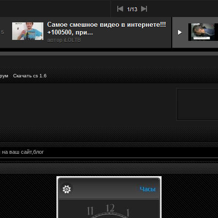
рум
Скачать cs 1.6
 на ваш сайт,блог