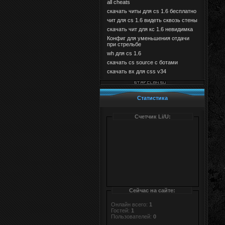
all cheats
скачать читы для cs 1.6 бесплатно
чит для cs 1.6 видеть сквозь стены
скачать чит для кс 1.6 невидимка
Конфиг для уменьшения отдачи
при стрельбе
wh для cs 1.6
скачать cs source с ботами
скачать вх для css v34
Статистика
Счетчик Li/U:
Сейчас на сайте:
Онлайн всего:
1
Гостей:
1
Пользователей:
0