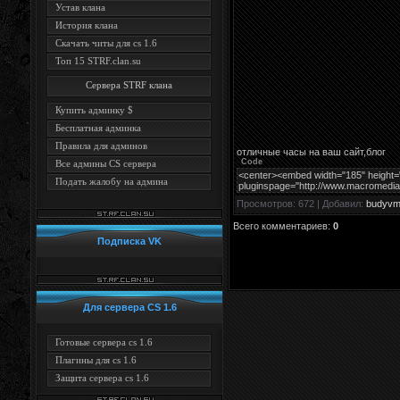
Устав клана
История клана
Скачать читы для cs 1.6
Топ 15 STRF.clan.su
Сервера STRF клана
Купить админку $
Бесплатная админка
Правила для админов
отличные часы на ваш сайт,блог
Code
Все админы CS сервера
<center><embed width="185" height="
Подать жалобу на админа
pluginspage="http://www.macromedia.co
Просмотров
: 672 |
Добавил
:
budyvm
Всего комментариев
:
0
Подписка VK
Для сервера CS 1.6
Готовые сервера cs 1.6
Плагины для cs 1.6
Защита сервера cs 1.6