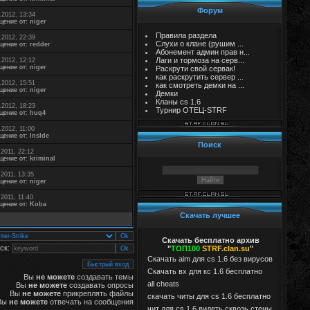
Форум
.2012, 13:34
щение от:
niger
Правила раздела
.2012, 22:39
Слухи о клане (рушим ...
щение от:
redder
Абонемент админ прав н...
Лаги и тормоза на серв...
.2012, 12:12
щение от:
niger
Раскрути свой сервак!
как раскрутить сервер ...
.2012, 15:51
как смотреть демки на ...
щение от:
niger
Демки
Кланы cs 1.6
.2012, 18:23
Турнир ОТЕЦ-STRF
щение от:
huq4
.2012, 11:00
щение от:
InsIde
Поиск
.2011, 22:12
щение от:
kriminal
.2011, 13:35
щение от:
niger
.2011, 11:40
щение от:
Koba
Скачать лучшее
Скачать бесплатно архив
ск:
"
ТОП100
STRF.clan.su
"
Скачать aim для cs 1.6 без вирусов
Cкачать вх для кс 1.6 бесплатно
Вы
не можете
создавать темы
all cheats
Вы
не можете
создавать опросы
Вы
не можете
прикреплять файлы
скачать читы для cs 1.6 бесплатно
Вы
не можете
отвечать на сообщения
чит для cs 1.6 видеть сквозь стены