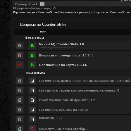
1
Страница
1
из
1
Модератор форума:
,
niger
m3
Игровой форум
»
Counter-Strike [Тематический раздел]
»
Вопросы по Counter-Strike
Вопросы по Counter-Strike
ТЕМА
Важные темы
Мини-FAQ Counter Strike 1.6
самые задаваемые вопросы
Вопросы и помощь по cs
[
1
2
3
4
]
Обозначения на картах CS 1.6
Темы форума
как смотреть демки на нон стиме, записанные на стиме
как сделать сервер круглосуточным, на халяву!!!
какой хостинг самый лучший?
[
1
2
]
как сделать рекламу на картах
Лагает кс
[
1
2
]
.
Помогите... не пашет стрейф...