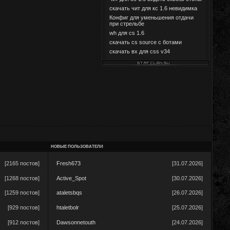
скачать чит для кс 1.6 невидимка
Конфиг для уменьшения отдачи
при стрельбе
wh для cs 1.6
скачать cs source с ботами
скачать вх для css v34
НОВЫЕ ПОЛЬЗОВАТЕЛИ
[2165 постов]
Fresh673
[31.07.2026]
[1268 постов]
Active_Spot
[30.07.2026]
[1259 постов]
ataletsbqs
[26.07.2026]
[929 постов]
htaletbolr
[25.07.2026]
[912 постов]
Dawsonnetouth
[24.07.2026]