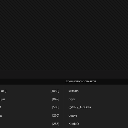
ЛУЧШИЕ ПОЛЬЗОВАТЕЛИ
ки :)
[1059]
kriminal
ации
[842]
niger
0
[505]
((VeRy_GoOd))
да
[260]
quake
[253]
KonfeD