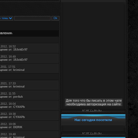
ОВЛЕНИЯ
↓
.2012, 16:52
щение от:
19JokEr97
.2012, 16:49
щение от:
19JokEr97
.2011, 17:51
щение от:
kriminal
.2021, 17:33
щение от:
kriminal
.2012, 11:55
щение от:
per4uk
Для того что бы писать в этом чате
.2012, 16:04
необходима авторизация на сайте
щение от:
CYXAPb
.2012, 19:38
щение от:
CYXAPb
Нас сегодня посетили
.2012, 19:06
щение от:
DERIK
.2012, 19:48
щение от:
kriminal