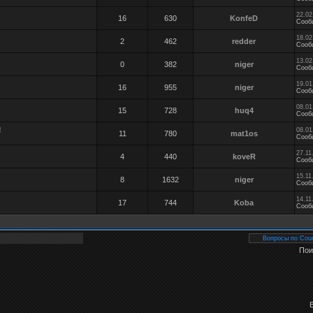
22.02
16
630
KonfeD
Сооб
18.02
2
462
redder
Сооб
13.02
0
382
niger
Сооб
19.01
16
955
niger
Сооб
08.01
15
728
huq4
Сооб
!
08.01
11
780
mat1os
Сооб
27.11
4
440
koveR
Сооб
15.11
8
1632
niger
Сооб
14.11
17
744
Koba
Сооб
Пои