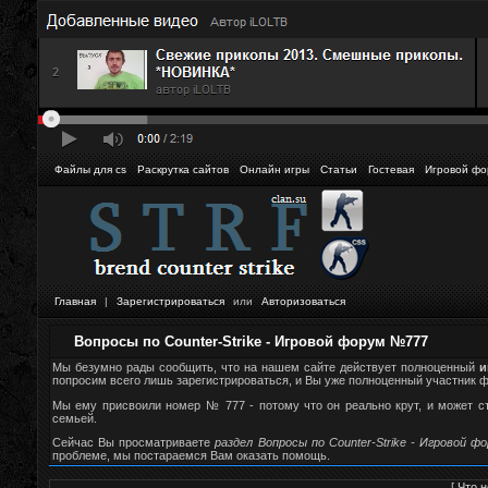
Файлы для cs
Раскрутка сайтов
Онлайн игры
Статьи
Гостевая
Игровой фо
Главная
|
Зарегистрироваться
или
Авторизоваться
Вопросы по Counter-Strike - Игровой форум №777
Мы безумно рады сообщить, что на нашем сайте действует полноценный
и
попросим всего лишь зарегистрироваться, и Вы уже полноценный участник фор
Мы ему присвоили номер № 777 - потому что он реально крут, и может 
семьей.
Сейчас Вы просматриваете
раздел Вопросы по Counter-Strike - Игровой ф
проблеме, мы постараемся Вам оказать помощь.
[
Что н