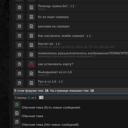
Помощь нужна йо!
[
1
2
]
Ололо
Кс не ищет сервера
реклама на сервере
Как настроить зомби сервер!
[
1
2
]
Насчет кв
[
1
2
]
Если вы не знаете где быстро забить кв, ТО эта тема для вас)
поменялась рука,испортилось изображение!ПОМАГИТЕ
поменялась рука,испортилось изображение!=(
как установить карту?
Выкидывает из cs 1.6
помогите
Fps в cs 1.6
[
1
2
]
Help me!!
В этом форуме тем:
18
. На странице показано тем:
18
.
1
Страница
1
из
1
Обычная тема (Есть новые сообщения)
Обычная тема
Обычная тема (Нет новых сообщений)