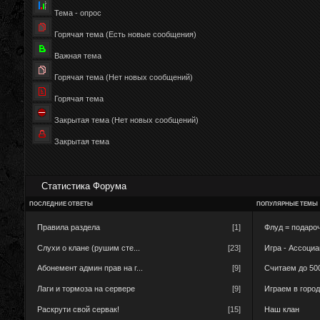
Тема - опрос
Горячая тема (Есть новые сообщения)
Важная тема
Горячая тема (Нет новых сообщений)
Горячая тема
Закрытая тема (Нет новых сообщений)
Закрытая тема
Статистика Форума
ПОСЛЕДНИЕ ОТВЕТЫ
ПОПУЛЯРНЫЕ ТЕМЫ
Правила раздела
[1]
Флуд = подароч
Слухи о клане (рушим сте...
[23]
Игра - Ассоци
Абонемент админ прав на г...
[9]
Считаем до 50
Лаги и тормоза на сервере
[9]
Играем в горо
Раскрути свой сервак!
[15]
Наш клан