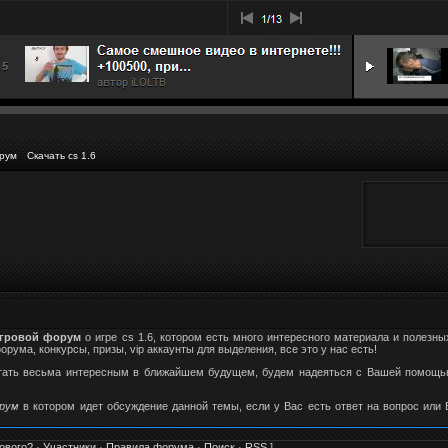
рум
Скачать cs 1.6
гровой форум
о игре cs 1.6, котором есть много интересного материала и полезны
ума, конкурсы, призы, vip аккаунты для выделения, все это у нас есть!
стать весьма интересным в ближайшем будущем, будем надеяться с Вашей помощью
орум
в котором идет обсуждение данной темы, если у Вас есть ответ на вопрос или
ового?
·
Участники
·
Правила форума
·
Поиск
·
RSS
]