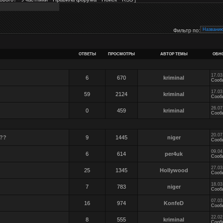
Фильтр по:
ОТВЕТЫ
ПРОСМОТРЫ
АВТОР ТЕМЫ
ОБН
17.03
6
670
kriminal
Сооб
17.03
59
2124
kriminal
Сооб
26.07
0
459
kriminal
Сооб
20.07
???
9
1445
niger
Сооб
09.04
6
614
per4uk
Сооб
27.03
25
1345
Hollywood
Сооб
18.03
7
783
niger
Сооб
07.03
16
974
KonfeD
Сооб
22.02
8
555
kriminal
Сооб