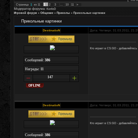
1
Страница
1
из
11
2
3
…
10
11
»
Модератор форума:
KonfeD
Игровой форум
»
Общение
»
Приколы
»
Прикольные картинки
Прикольные картинки
DestinatioN
Дата: Четверг, 31.03.2011, 21:
Кто играет в CS:GO - добавляйтесь
Сообщений:
386
Награды:
11
147
DestinatioN
Дата: Четверг, 31.03.2011, 21:
Кто играет в CS:GO - добавляйтесь
Сообщений:
386