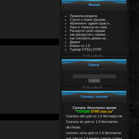
Форум
Правила раздела
Слухи о клане (рушим ...
Абонемент админ прав н...
Лаги и тормоза на серв...
Раскрути свой сервак!
как раскрутить сервер ...
как смотреть демки на ...
Демки
Кланы cs 1.6
Турнир ОТЕЦ-STRF
Поиск
Скачать лучшее
Скачать бесплатно архив
"
ТОП100
STRF.clan.su
"
Скачать aim для cs 1.6 без вирусов
Cкачать вх для кс 1.6 бесплатно
all cheats
скачать читы для cs 1.6 бесплатно
чит для cs 1.6 видеть сквозь стены