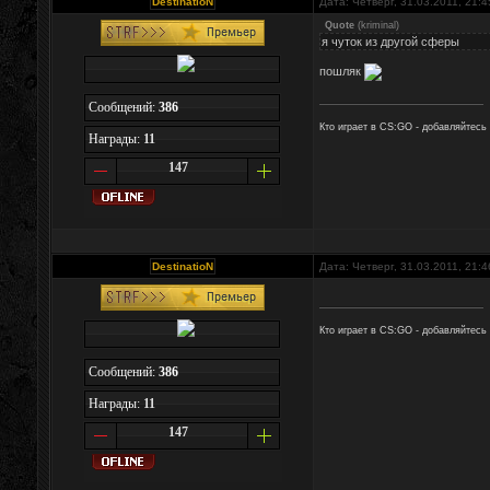
DestinatioN
Дата: Четверг, 31.03.2011, 21:
Quote
(
kriminal
)
я чуток из другой сферы
пошляк
Сообщений:
386
Кто играет в CS:GO - добавляйтесь
Награды:
11
147
DestinatioN
Дата: Четверг, 31.03.2011, 21:
Кто играет в CS:GO - добавляйтесь
Сообщений:
386
Награды:
11
147