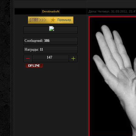
DestinatioN
Дата: Четверг, 31.03.2011, 21:
Сообщений:
386
Награды:
11
147