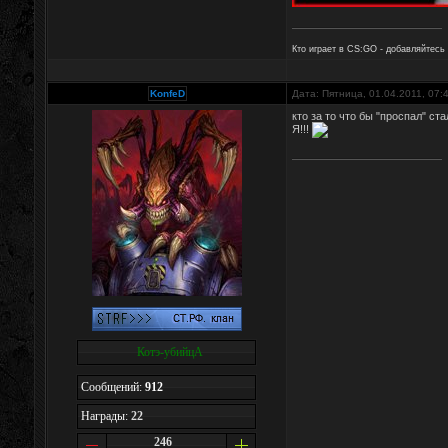
Кто играет в CS:GO - добавляйтесь
KonfeD
Дата: Пятница, 01.04.2011, 07
кто за то что бы "проспал" с
Я!!!
Котэ-убийцА
Сообщений:
912
Награды:
22
246