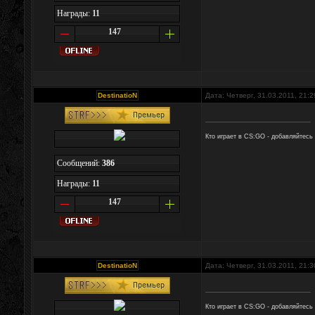
Награды:
11
147
DestinatioN
Дата: Четверг, 31.03.2011, 21:
Кто играет в CS:GO - добавляйтесь
Сообщений:
386
Награды:
11
147
DestinatioN
Дата: Четверг, 31.03.2011, 21:
Кто играет в CS:GO - добавляйтесь