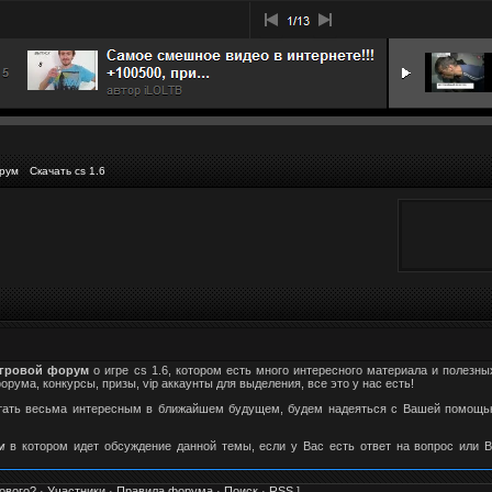
рум
Скачать cs 1.6
гровой форум
о игре cs 1.6, котором есть много интересного материала и полезны
ума, конкурсы, призы, vip аккаунты для выделения, все это у нас есть!
стать весьма интересным в ближайшем будущем, будем надеяться с Вашей помощью
м
в котором идет обсуждение данной темы, если у Вас есть ответ на вопрос или 
ового?
·
Участники
·
Правила форума
·
Поиск
·
RSS
]