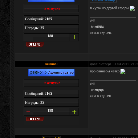
я чуток из другой сферы
в отпуске
Сообщений:
2165
oKK
krimi[N]al
Награды:
35
kickER key ONE
188
kriminal
Дата: Четверг, 31.03.2011, 21:
про баннеры четко
в отпуске
oKK
krimi[N]al
Сообщений:
2165
kickER key ONE
Награды:
35
188