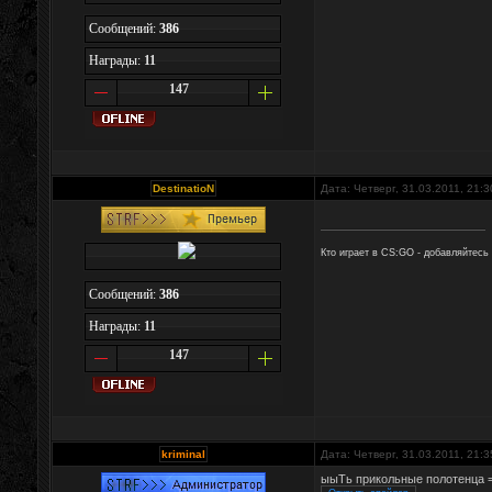
Сообщений:
386
Награды:
11
147
DestinatioN
Дата: Четверг, 31.03.2011, 21:
Кто играет в CS:GO - добавляйтесь
Сообщений:
386
Награды:
11
147
kriminal
Дата: Четверг, 31.03.2011, 21:
ыыТь прикольные полотенца 