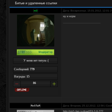
Битые и удаленные ссылки
m3
Дата: Воскресенье, 15.01.2012, 12:01 
ну и норм
У меня нет титула :(
Сообщений:
779
Награды:
15
86
ReSTaR
Дата: Вторник, 25.12.2012, 12:56 | Со
http://strf.clan.su/load/53-2-0-272