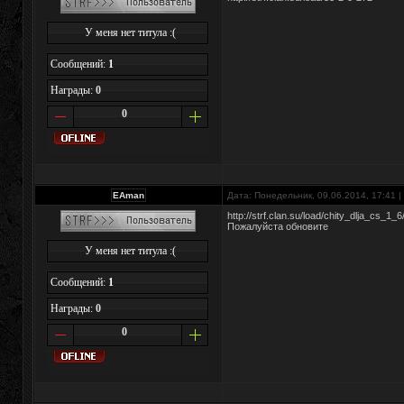
У меня нет титула :(
Сообщений:
1
Награды:
0
0
EAman
Дата: Понедельник, 09.06.2014, 17:41 
http://strf.clan.su/load/chity_dlja_cs_
Пожалуйста обновите
У меня нет титула :(
Сообщений:
1
Награды:
0
0