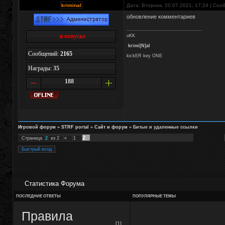
kriminal
Дата: Вторник, 20.07.2021, 17:24 | Со
обновление комментариев
в отпуске
oKK
krimi[N]al
Сообщений:
2165
kickER key ONE
Награды:
35
188
Игровой форум
»
STRF portal
»
Сайт и форум
»
Битые и удаленные ссылки
2
Страница
2
из
2
«
1
Статистика Форума
ПОСЛЕДНИЕ ОТВЕТЫ
ПОПУЛЯРНЫЕ ТЕМЫ
Правила
[1]