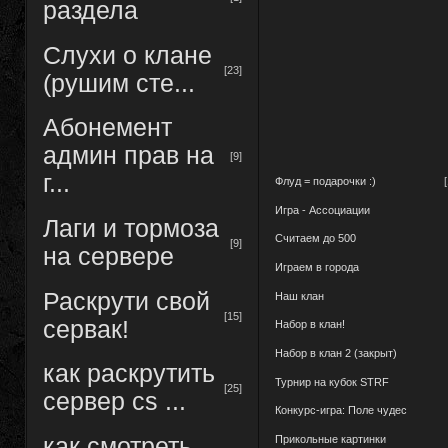
раздела
Слухи о клане
[23]
(рушим сте...
Абонемент
админ прав на
[9]
г...
Флуд = подарочки :)
Игра - Ассоциации
Лаги и тормоза
Считаем до 500
[9]
на сервере
Играем в города
Раскрути свой
Наш клан
[15]
сервак!
Набор в клан!
Набор в клан 2 (закрыт)
как раскрутить
Турнир на кубок STRF
[25]
сервер cs ...
Конкурс-игра: Поле чудес
Прикольные картинки
как смотреть