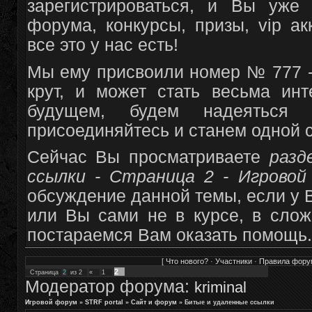
зарегистрироваться, и Вы уже
форума, конкурсы, призы, vip а
все это у нас есть!
Мы ему присвоили номер № 777 -
крут, и может стать весьма и
будущем, будем надеяться
присоединяйтесь и станем одной 
Сейчас Вы просматриваете
разд
ссылки - Страница 2 - Игровой
обсуждение данной темы, если у В
или Вы сами не в курсе, в сло
постараемся Вам оказать помощь.
[
Что нового?
·
Участники
·
Правила фору
2
Страница
2
из
2
«
1
Модератор форума:
kriminal
Игровой форум
»
STRF portal
»
Сайт и форум
»
Битые и удаленные ссылки