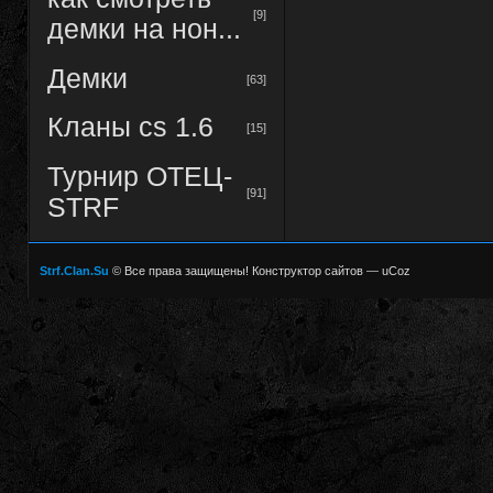
[9]
демки на нон...
Демки
[63]
Кланы cs 1.6
[15]
Турнир ОТЕЦ-
[91]
STRF
Strf.Clan.Su
© Все права защищены!
Конструктор сайтов
—
uCoz