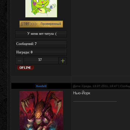
У меня нет титула :(
Сообщений:
7
Награды:
0
57
KonfeD
Дата: Среда, 13.07.2011, 18:47 | Сооб
Нью-Йорк