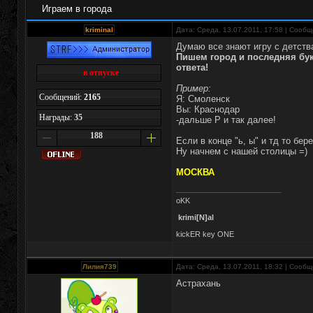
Играем в города
kriminal
Дата: Среда, 13.07.2011, 17:58 | Сооб
Думаю все знают игру с детства
Пишем город и последняя бу
ответа!
в отпуске
Пример:
Сообщений:
2165
Я: Смоленск
Вы: Краснодар
Награды:
35
-дальше Р и так далее!
188
Если в конце "ь, ы" и тд то бе
Ну начнем с нашей столицы =)
МОСКВА
oKK
krimi[N]al
kickER key ONE
Лилия739
Дата: Среда, 13.07.2011, 18:32 | Сооб
Астрахань