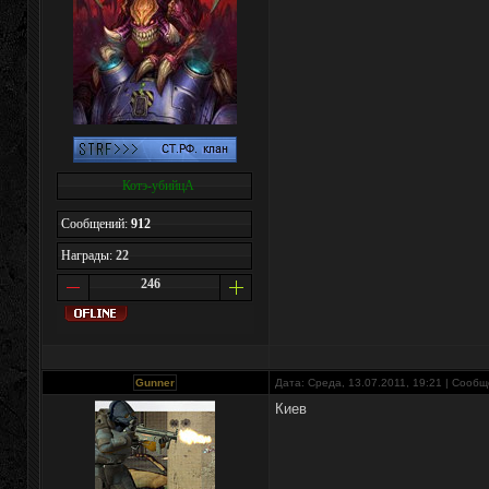
Котэ-убийцА
Сообщений:
912
Награды:
22
246
Gunner
Дата: Среда, 13.07.2011, 19:21 | Сооб
Киев