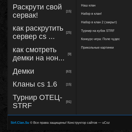
Раскрути свой
Наш клан
[15]
сервак!
Набор в клан!
Набор в клан 2 (закрыт)
как раскрутить
Турнир на кубок STRF
[25]
сервер cs ...
Конкурс-игра: Поле чудес
Прикольные картинки
как смотреть
[9]
демки на нон...
Демки
[63]
Кланы cs 1.6
[15]
Турнир ОТЕЦ-
[91]
STRF
Strf.Clan.Su
© Все права защищены!
Конструктор сайтов
—
uCoz