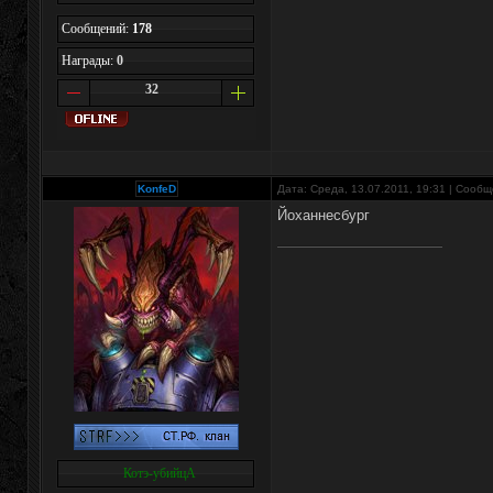
Сообщений:
178
Награды:
0
32
KonfeD
Дата: Среда, 13.07.2011, 19:31 | Сооб
Йоханнесбург
Котэ-убийцА