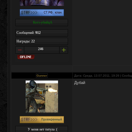
Котэ-убийцА
Сообщений:
912
Награды:
22
246
Gunner
Дата: Среда, 13.07.2011, 19:26 | Сооб
Дубай
У меня нет титула :(