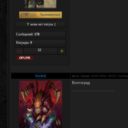
У меня нет титула :(
Сообщений:
178
Награды:
0
32
KonfeD
Дата: Среда, 13.07.2011, 19:22 | Сооб
Волгоград