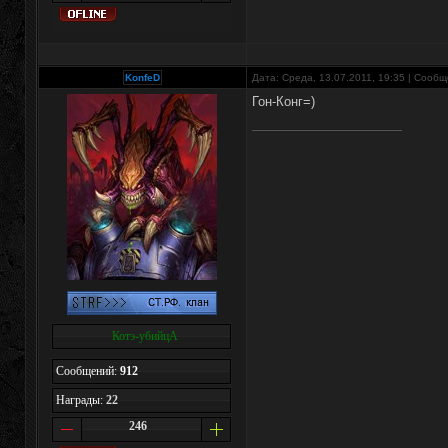
KonfeD
Дата: Среда, 13.07.2011, 19:35 | Сооб
Гон-Конг=)
Котэ-убийцА
Сообщений:
912
Награды:
22
246