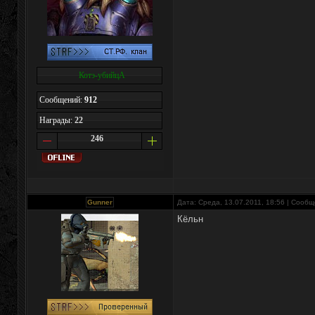
Котэ-убийцА
Сообщений:
912
Награды:
22
246
Gunner
Дата: Среда, 13.07.2011, 18:56 | Сооб
Кёльн