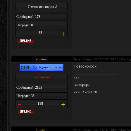
У меня нет титула :(
Сообщений:
178
Награды:
0
32
kriminal
Дата: Среда, 13.07.2011, 19:06 | Сооб
Новосибирск
в отпуске
oKK
krimi[N]al
Сообщений:
2165
kickER key ONE
Награды:
35
188
Gunner
Дата: Среда, 13.07.2011, 19:12 | Сооб