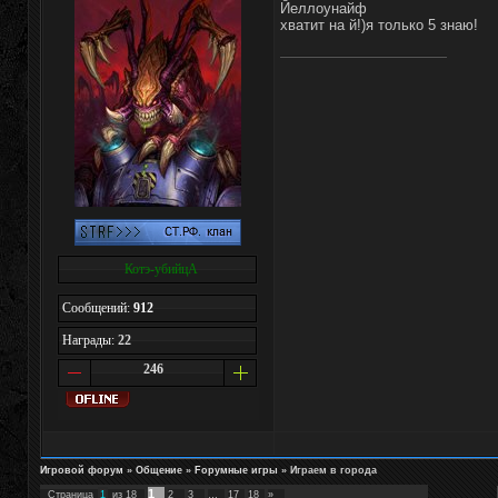
Йеллоунайф
хватит на й!)я только 5 знаю!
Котэ-убийцА
Сообщений:
912
Награды:
22
246
Игровой форум
»
Общение
»
Fорумные игры
»
Играем в города
1
Страница
1
из
18
2
3
…
17
18
»