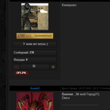
Кемерово
У меня нет титула :(
Сообщений:
178
Награды:
0
32
KonfeD
Дата: Среда, 13.07.2011, 19:17 | Сооб
Gunner
, Эй мой Город!!!)
Омск