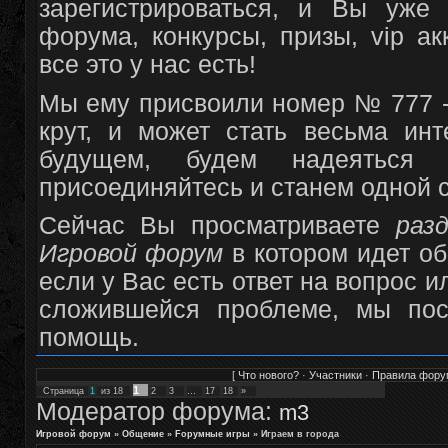
зарегистрироваться, и Вы уже
форума, конкурсы, призы, vip а
все это у нас есть!
Мы ему присвоили номер № 777 -
крут, и может стать весьма и
будущем, будем надеяться
присоединяйтесь и станем одной 
Сейчас Вы просматриваете
раз
Игровой форум
в котором идет о
если у Вас есть ответ на вопрос и
сложившейся проблеме, мы пос
помощь.
[
Что нового?
·
Участники
·
Правила фору
1
Страница
1
из
18
2
3
…
17
18
»
Модератор форума:
m3
Игровой форум
»
Общение
»
Fорумные игры
»
Играем в города