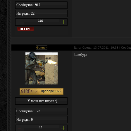
Сообщений:
912
Награды:
22
246
Gunner
Дата: Среда, 13.07.2011, 19:33 | Сооб
Гамбург
У меня нет титула :(
Сообщений:
178
Награды:
0
32