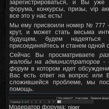
зарегистрироваться, и Вы уже
форума, конкурсы, призы, vip а
все это у нас есть!
Мы ему присвоили номер № 777 -
крут, и может стать весьма и
будущем, будем надеяться
присоединяйтесь и станем одной 
Сейчас Вы просматриваете
ра
жалобы на администраторов - 
форум
в котором идет обсуждени
Вас есть ответ на вопрос или 
сложившейся проблеме, мы пос
помощь.
[
Что нового?
·
Участники
·
Правила фору
8
Страница
8
из
8
«
1
2
…
6
7
Модератор форума:
niger