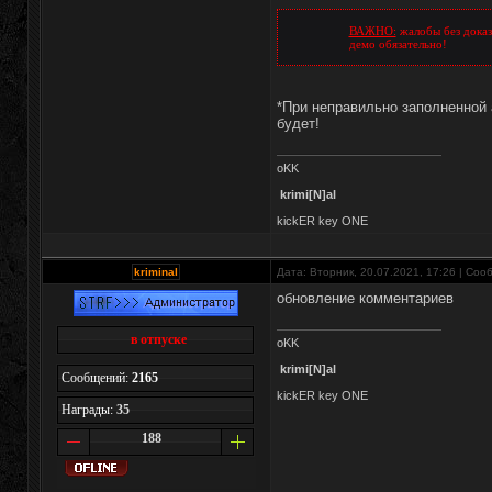
ВАЖНО:
жалобы без доказа
демо обязательно!
*При неправильно заполненной 
будет!
oKK
krimi[N]al
kickER key ONE
kriminal
Дата: Вторник, 20.07.2021, 17:26 | Со
обновление комментариев
в отпуске
oKK
krimi[N]al
Сообщений:
2165
kickER key ONE
Награды:
35
188