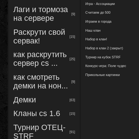
Игра - Ассоциации
Лаги и тормоза
Считаем до 500
[9]
на сервере
Играем в города
Раскрути свой
Наш клан
[15]
сервак!
Набор в клан!
Набор в клан 2 (закрыт)
как раскрутить
Турнир на кубок STRF
[25]
сервер cs ...
Конкурс-игра: Поле чудес
Прикольные картинки
как смотреть
[9]
демки на нон...
Демки
[63]
Кланы cs 1.6
[15]
Турнир ОТЕЦ-
[91]
STRF