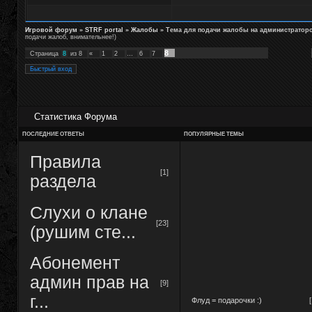
Игровой форум
»
STRF portal
»
Жалобы
»
Тема для подачи жалобы на администратор
подачи жалоб, внимательнее!)
8
Страница
8
из
8
«
1
2
…
6
7
Статистика Форума
ПОСЛЕДНИЕ ОТВЕТЫ
ПОПУЛЯРНЫЕ ТЕМЫ
Правила
[1]
раздела
Слухи о клане
[23]
(рушим сте...
Абонемент
админ прав на
[9]
г...
Флуд = подарочки :)