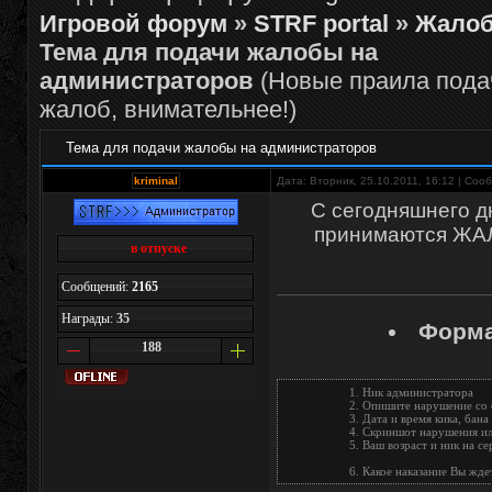
Игровой форум
»
STRF portal
»
Жало
Тема для подачи жалобы на
администраторов
(Новые праила пода
жалоб, внимательнее!)
Тема для подачи жалобы на администраторов
kriminal
Дата: Вторник, 25.10.2011, 16:12 | Со
С сегодняшнего дн
принимаются ЖА
в отпуске
Сообщений:
2165
Награды:
35
Форма
188
1. Ник администратора
2. Опишите нарушение со 
3. Дата и время кика, бана
4. Скриншот нарушения и
5. Ваш возраст и ник на се
6. Какое наказание Вы жде