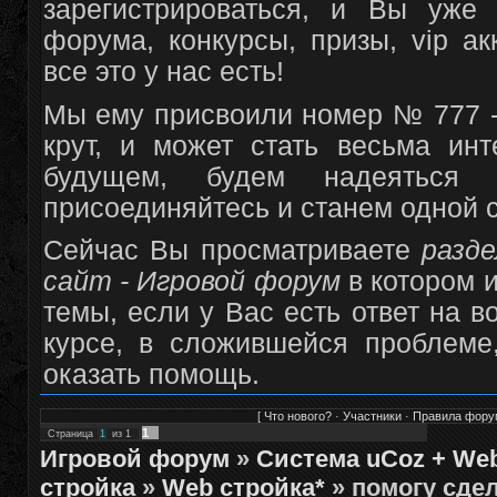
зарегистрироваться, и Вы уже
форума, конкурсы, призы, vip а
все это у нас есть!
Мы ему присвоили номер № 777 -
крут, и может стать весьма и
будущем, будем надеяться
присоединяйтесь и станем одной 
Сейчас Вы просматриваете
разде
сайт - Игровой форум
в котором 
темы, если у Вас есть ответ на 
курсе, в сложившейся проблем
оказать помощь.
[
Что нового?
·
Участники
·
Правила фору
1
Страница
1
из
1
Игровой форум
»
Система uCoz + We
стройка
»
Web стройка*
»
помогу сде