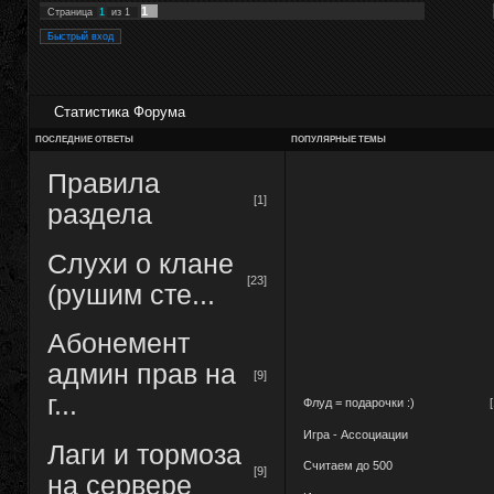
1
Страница
1
из
1
Статистика Форума
ПОСЛЕДНИЕ ОТВЕТЫ
ПОПУЛЯРНЫЕ ТЕМЫ
Правила
[1]
раздела
Слухи о клане
[23]
(рушим сте...
Абонемент
админ прав на
[9]
г...
Флуд = подарочки :)
Игра - Ассоциации
Лаги и тормоза
Считаем до 500
[9]
на сервере