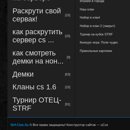
Играем в города
Раскрути свой
Наш клан
[15]
сервак!
Набор в клан!
Набор в клан 2 (закрыт)
как раскрутить
Турнир на кубок STRF
[25]
сервер cs ...
Конкурс-игра: Поле чудес
Прикольные картинки
как смотреть
[9]
демки на нон...
Демки
[63]
Кланы cs 1.6
[15]
Турнир ОТЕЦ-
[91]
STRF
Strf.Clan.Su
© Все права защищены!
Конструктор сайтов
—
uCoz