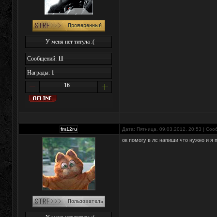
У меня нет титула :(
Сообщений:
11
Награды:
1
16
fm12ru
Дата: Пятница, 09.03.2012, 20:53 | Со
ок помогу в лс напиши что нужно и я 