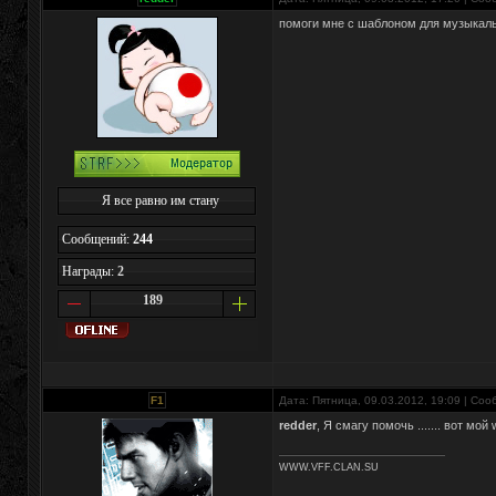
помоги мне с шаблоном для музыкаль
Я все равно им стану
Сообщений:
244
Награды:
2
189
F1
Дата: Пятница, 09.03.2012, 19:09 | Со
redder
, Я смагу помочь ....... вот мой
WWW.VFF.CLAN.SU