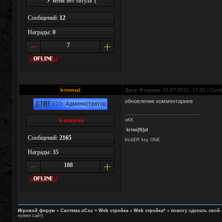
У меня нет титула :(
Сообщений:
12
Награды:
0
7
kriminal
Дата: Вторник, 20.07.2021, 17:31 | Со
обновление комментариев
в отпуске
oKK
krimi[N]al
Сообщений:
2165
kickER key ONE
Награды:
35
188
Игровой форум
»
Система uCoz + Web стройка
»
Web стройка*
»
помогу сделать свой 
нужен сайт)