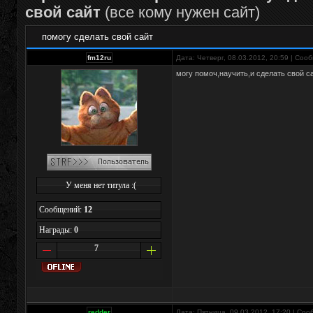
свой сайт
(все кому нужен сайт)
помогу сделать свой сайт
fm12ru
Дата: Четверг, 08.03.2012, 20:59 | Со
могу помоч,научить,и сделать свой с
У меня нет титула :(
Сообщений:
12
Награды:
0
7
redder
Дата: Пятница, 09.03.2012, 17:20 | Со