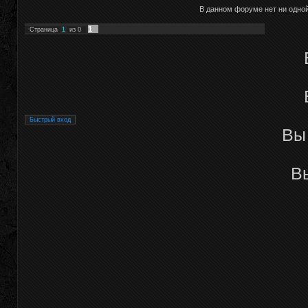
В данном форуме нет ни одно
1
Страница
1
из
0
В
В