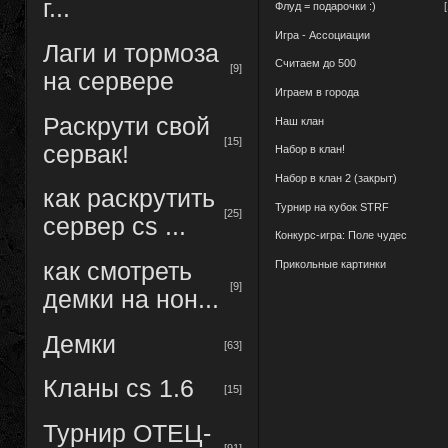
г...
Флуд = подарочки :)
Игра - Ассоциации
Лаги и тормоза
Считаем до 500
[9]
на сервере
Играем в города
Раскрути свой
Наш клан
[15]
сервак!
Набор в клан!
Набор в клан 2 (закрыт)
как раскрутить
Турнир на кубок STRF
[25]
сервер cs ...
Конкурс-игра: Поле чудес
Прикольные картинки
как смотреть
[9]
демки на нон...
Демки
[63]
Кланы cs 1.6
[15]
Турнир ОТЕЦ-
[91]