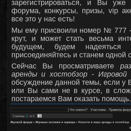
зарегистрироваться, и Вы уже
форума, конкурсы, призы, vip а
все это у нас есть!
Мы ему присвоили номер № 777 -
крут, и может стать весьма и
будущем, будем надеяться
присоединяйтесь и станем одной 
Сейчас Вы просматриваете
ра
аренды и хостобзор - Игровой
обсуждение данной темы, если у В
или Вы сами не в курсе, в сло
постараемся Вам оказать помощь.
[
Что нового?
·
Участники
·
Правила фору
1
Страница
1
из
0
Игровой форум
»
Игровые хостинги и сервера
»
Новости в мире аренды и хостобзор
Ф