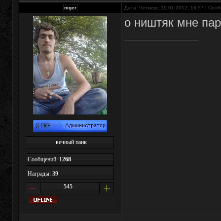
niger
Дата: Четверг, 19.01.2012, 16:57 | Со
о ништяк мне па
вечный панк
Сообщений:
1268
Награды:
39
545