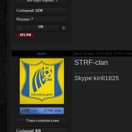
Все будет хорошо ツ
Сообщений:
1259
Награды:
7
198
quake
Дата: Четверг, 19.01.2012, 21:53 | Со
STRF-clan
Skype:kirill1825
Глава и капитан клана
Сообщений:
929