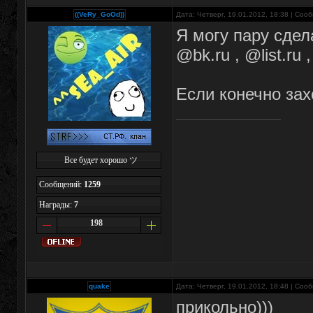
((VeRy_GoOd))
Дата: Четверг, 19.01.2012, 18:38 | Со
Я могу пару сдел
@bk.ru , @list.ru 
Если конечно за
Все будет хорошо ツ
Сообщений:
1259
Награды:
7
198
quake
Дата: Четверг, 19.01.2012, 18:48 | Со
прикольно)))