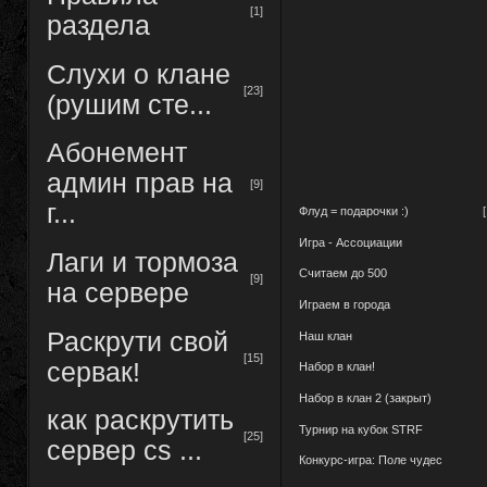
[1]
раздела
Слухи о клане
[23]
(рушим сте...
Абонемент
админ прав на
[9]
г...
Флуд = подарочки :)
Игра - Ассоциации
Лаги и тормоза
Считаем до 500
[9]
на сервере
Играем в города
Раскрути свой
Наш клан
[15]
сервак!
Набор в клан!
Набор в клан 2 (закрыт)
как раскрутить
Турнир на кубок STRF
[25]
сервер cs ...
Конкурс-игра: Поле чудес