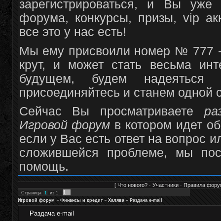
зарегистрироваться, и Вы уже
форума, конкурсы, призы, vip а
все это у нас есть!
Мы ему присвоили номер № 777 -
крут, и может стать весьма и
будущем, будем надеяться
присоединяйтесь и станем одной 
Сейчас Вы просматриваете
ра
Игровой форум
в котором идет о
если у Вас есть ответ на вопрос и
сложившейся проблеме, мы пос
помощь.
[
Что нового?
·
Участники
·
Правила фору
1
Страница
1
из
1
Игровой форум
»
Финансы и кредит
»
Халява
»
Раздача e-mail
Раздача e-mail