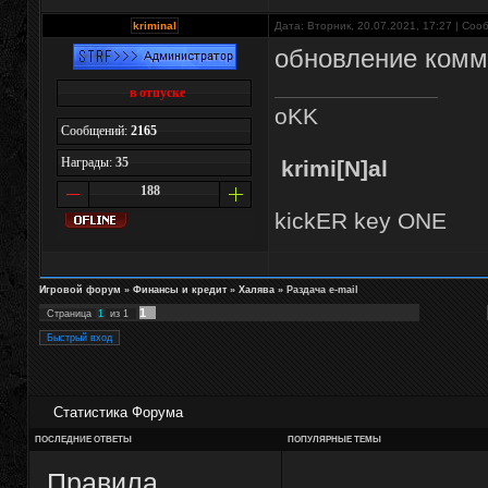
kriminal
Дата: Вторник, 20.07.2021, 17:27 | Со
обновление комм
в отпуске
oKK
Сообщений:
2165
Награды:
35
krimi[N]al
188
kickER key ONE
Игровой форум
»
Финансы и кредит
»
Халява
»
Раздача e-mail
1
Страница
1
из
1
Статистика Форума
ПОСЛЕДНИЕ ОТВЕТЫ
ПОПУЛЯРНЫЕ ТЕМЫ
Правила