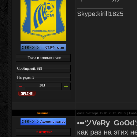
Skype:kirill1825
Глава и капитан клана
Сообщений:
929
Награды:
5
303
kriminal
Дата: Четверг, 19.01.2012, 20:09 | Со
•••ツVeRy_GoOdツ
как раз на этих не
в отпуске