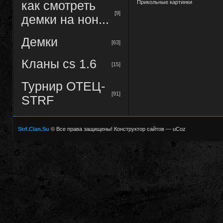
Прикольные картинки
как смотреть
[9]
демки на нон...
Демки
[63]
Кланы cs 1.6
[15]
Турнир ОТЕЦ-
[91]
STRF
Strf.Clan.Su
© Все права защищены!
Конструктор сайтов
—
uCoz