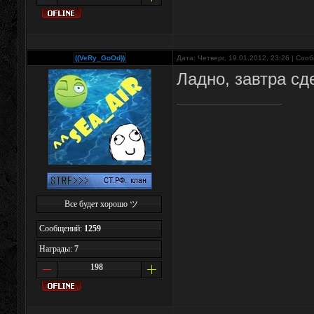
((VeRy_GoOd))
Дата: Четверг, 19.01.2012, 23:26 | Со
Ладно, завтра сд
Все будет хорошо ツ
Сообщений:
1259
Награды:
7
198