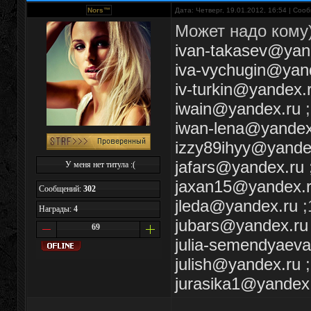
Nors™
Дата: Четверг, 19.01.2012, 16:54 | Со
Может надо кому
ivan-takasev@yan
iva-vychugin@yan
iv-turkin@yandex.
iwain@yandex.ru
;
iwan-lena@yandex
izzy89ihyy@yande
jafars@yandex.ru
У меня нет титула :(
jaxan15@yandex.
Сообщений:
302
jleda@yandex.ru
;
Награды:
4
jubars@yandex.ru
69
julia-semendyaev
julish@yandex.ru
;
jurasika1@yandex