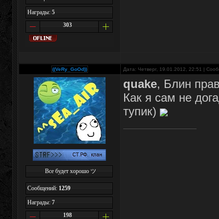
Награды:
5
303
((VeRy_GoOd))
Дата: Четверг, 19.01.2012, 22:51 | Со
quake
, Блин пра
Как я сам не дог
тупик)
Все будет хорошо ツ
Сообщений:
1259
Награды:
7
198