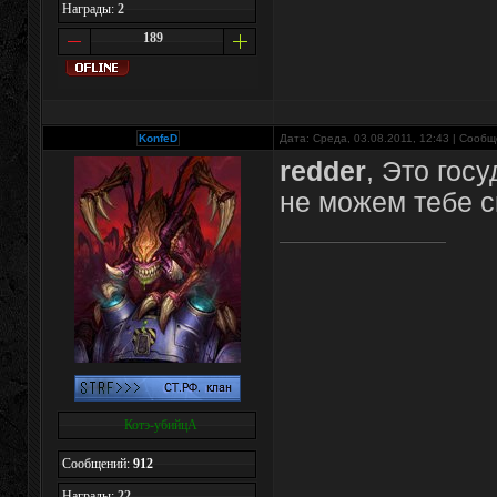
Награды:
2
189
KonfeD
Дата: Среда, 03.08.2011, 12:43 | Сооб
redder
, Это гос
не можем тебе с
Котэ-убийцА
Сообщений:
912
Награды:
22