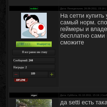
redder
Дата: Понедельник, 26.09.2011, 15:18 
На сетти купить
самый норм. спо
геймеры и владе
бесплатно сами 
сможите
Я все равно им стану
Сообщений:
244
Награды:
2
189
niger
Дата: Суббота, 01.10.2011, 15:19 | Со
да setti есть та