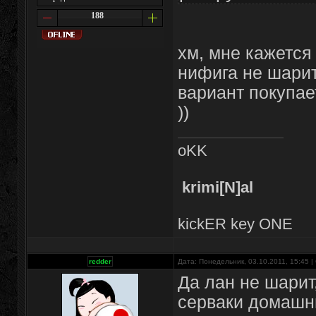
188
хм, мне кажется
нифига не шарит в
вариант покупает
))
oKK
krimi[N]al
kickER key ONE
redder
Дата: Понедельник, 03.10.2011, 15:45 
Да лан не шарит
серваки домашни