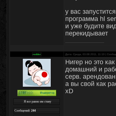
у вас запустится
программа hl ser
и уже будите вид
перекидывает
redder
Дата: Среда, 03.08.2011, 11:10 | Сооб
Нигер но это как
домашний и рабо
серв. арендован
а вы свой как р
xD
Я все равно им стану
Сообщений:
244