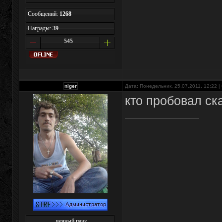
Сообщений:
1268
Награды:
39
545
niger
Дата: Понедельник, 25.07.2011, 12:22 
кто пробовал ск
вечный панк