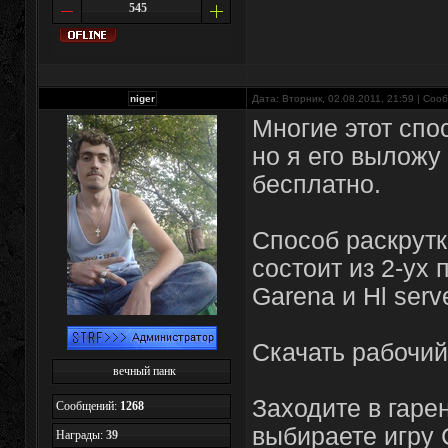
545
niger
Дата: Вторник, 02.08.2011, 21:59 | Со
Многие этот спо
но я его выложу
бесплатно.
Способ раскрутк
состоит из 2-ух 
Garena и Hl serve
Скачать рабочий 
вечный панк
Заходите в гаре
Сообщений:
1268
выбираете игру 
Награды:
39