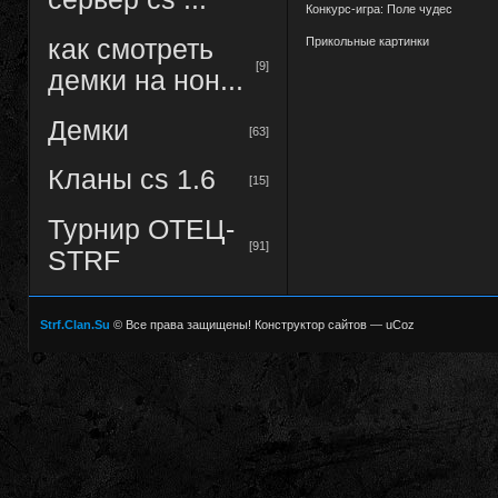
Конкурс-игра: Поле чудес
Прикольные картинки
как смотреть
[9]
демки на нон...
Демки
[63]
Кланы cs 1.6
[15]
Турнир ОТЕЦ-
[91]
STRF
Strf.Clan.Su
© Все права защищены!
Конструктор сайтов
—
uCoz