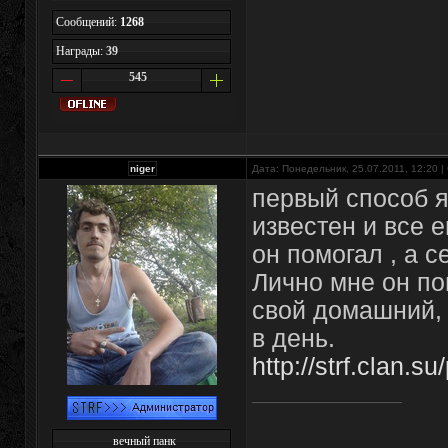
Сообщений:
1268
Награды:
39
545
niger
Дата: Понедельник, 25.07.2011, 12:20 
первый способ 
известен и все 
он помогал , а с
Лично мне он по
свой домашний, 
в день.
http://strf.clan.su
вечный панк