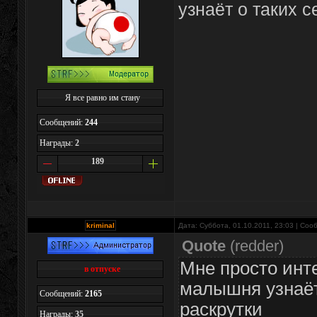
узнаёт о таких с
Я все равно им стану
Сообщений:
244
Награды:
2
189
kriminal
Дата: Суббота, 01.10.2011, 23:03 | Со
Quote
(
redder
)
Мне просто инт
в отпуске
малышня узнаёт
Сообщений:
2165
раскрутки
Награды:
35