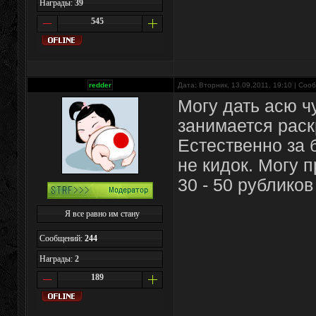
Награды:
39
545
redder
Дата: Вторник, 13.09.2011, 19:10 | Со
Могу дать асю ч
занимается раск
Естественно за 
не кидок. Могу 
30 - 50 рубликов
Я все равно им стану
Сообщений:
244
Награды:
2
189