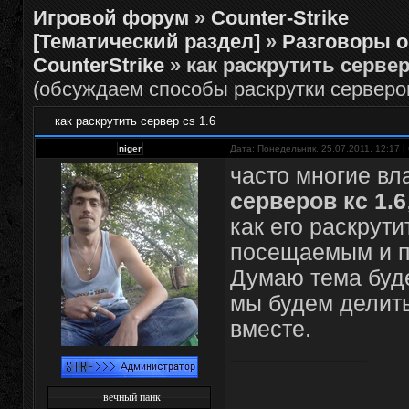
Игровой форум
»
Counter-Strike
[Тематический раздел]
»
Разговоры о
CounterStrike
»
как раскрутить сервер 
(обсуждаем способы раскрутки серверов
как раскрутить сервер cs 1.6
niger
Дата: Понедельник, 25.07.2011, 12:17 
часто многие в
серверов кс 1.6
как его раскрути
посещаемым и 
Думаю тема буде
мы будем делит
вместе.
вечный панк