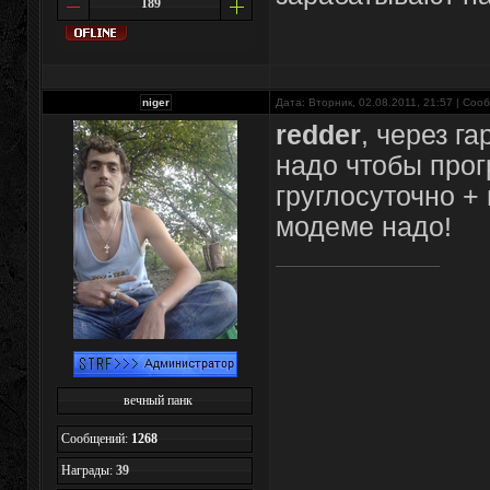
189
niger
Дата: Вторник, 02.08.2011, 21:57 | Со
redder
, через г
надо чтобы прог
груглосуточно +
модеме надо!
вечный панк
Сообщений:
1268
Награды:
39