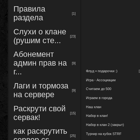
Правила
[1]
раздела
Слухи о клане
[23]
(рушим сте...
Абонемент
админ прав на
[9]
г...
Флуд = подарочки :)
Игра - Ассоциации
Лаги и тормоза
Считаем до 500
[9]
на сервере
Играем в города
Раскрути свой
Наш клан
[15]
сервак!
Набор в клан!
Набор в клан 2 (закрыт)
как раскрутить
Турнир на кубок STRF
[25]
сервер cs ...