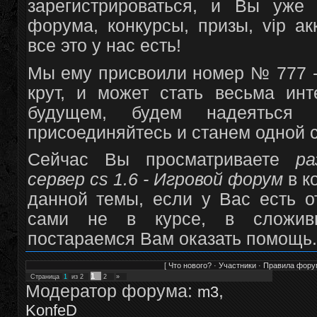
зарегистрироваться, и Вы уже
форума, конкурсы, призы, vip а
все это у нас есть!
Мы ему присвоили номер № 777 -
крут, и может стать весьма и
будущем, будем надеяться
присоединяйтесь и станем одной 
Сейчас Вы просматриваете
ра
сервер cs 1.6 - Игровой форум
в к
данной темы, если у Вас есть о
сами не в курсе, в сложив
постараемся Вам оказать помощь.
[
Что нового?
·
Участники
·
Правила фору
1
Страница
1
из
2
2
»
Модератор форума:
,
m3
KonfeD