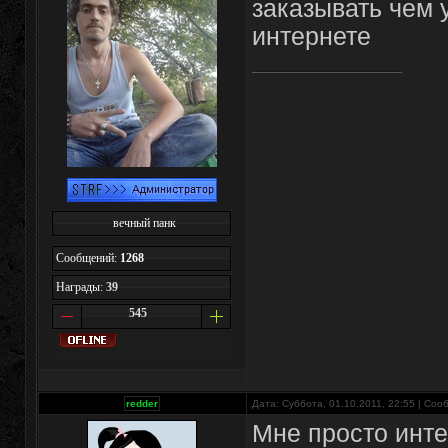
заказывать чем 
интернете
вечный панк
Сообщений:
1268
Награды:
39
545
redder
Дата: Суббота, 01.10.2011, 22:55 | Со
Мне просто инт