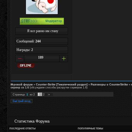
Я все равно им стану
Сообщений:
244
Награды:
2
189
Игровой форум
»
Counter-Strike [Тематический раздел]
»
Разговоры о CounterStrike
»
сервер cs 1.6
(обсуждаем способы раскрутки серверов 1.6)
1
Страница
1
из
2
2
»
Статистика Форума
ПОСЛЕДНИЕ ОТВЕТЫ
ПОПУЛЯРНЫЕ ТЕМЫ