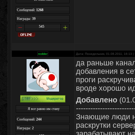
Сообщений:
1268
Награды:
39
545
redder
Дата: Понедельник, 01.08.2011, 16:13 
да раньше кана
добавления в се
проги раскручива
вроде хорошо ид
Добавлено
(01.0
------------------------
Я все равно им стану
Знающие люди н
Сообщений:
244
раскрутки сервер
Награды:
2
зарабатывают на