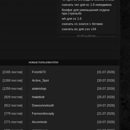
скачать чит для кс 1.6 невидимка
Конфиг для уменьшения отдачи
при стрельбе
wh для cs 1.6
скачать cs source с ботами
скачать вх для css v34
НОВЫЕ ПОЛЬЗОВАТЕЛИ
[2165 постов]
Fresh673
[31.07.2026]
[1268 постов]
Active_Spot
[30.07.2026]
[1259 постов]
ataletsbqs
[26.07.2026]
[929 постов]
htaletbolr
[25.07.2026]
[912 постов]
Dawsonnetouth
[24.07.2026]
[779 постов]
FarmonAnceply
[21.07.2026]
[771 постов]
Ascentsdo
[16.07.2026]