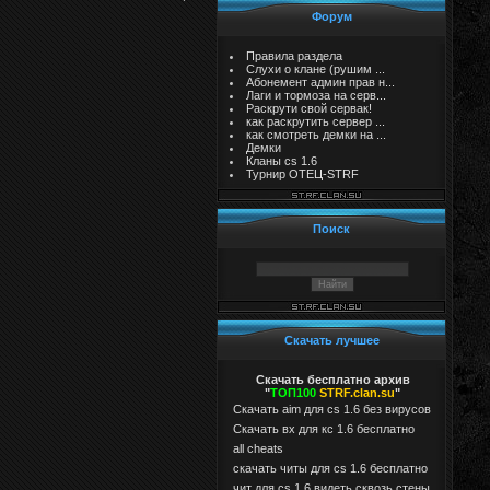
Форум
Правила раздела
Слухи о клане (рушим ...
Абонемент админ прав н...
Лаги и тормоза на серв...
Раскрути свой сервак!
как раскрутить сервер ...
как смотреть демки на ...
Демки
Кланы cs 1.6
Турнир ОТЕЦ-STRF
Поиск
Скачать лучшее
Скачать бесплатно архив
"
ТОП100
STRF.clan.su
"
Скачать aim для cs 1.6 без вирусов
Cкачать вх для кс 1.6 бесплатно
all cheats
скачать читы для cs 1.6 бесплатно
чит для cs 1.6 видеть сквозь стены