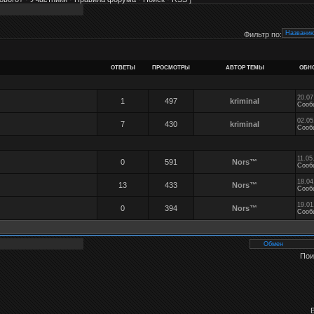
Фильтр по:
ОТВЕТЫ
ПРОСМОТРЫ
АВТОР ТЕМЫ
ОБН
20.07
1
497
kriminal
Сооб
02.05
7
430
kriminal
Сооб
11.05
0
591
Nors™
Сооб
18.04
13
433
Nors™
Сооб
19.01
0
394
Nors™
Сооб
Пои