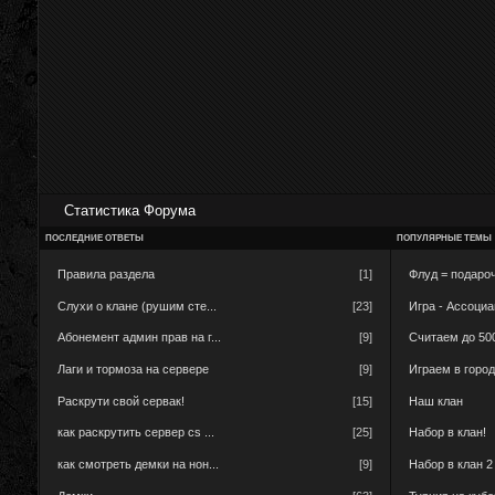
Статистика Форума
ПОСЛЕДНИЕ ОТВЕТЫ
ПОПУЛЯРНЫЕ ТЕМЫ
Правила раздела
[1]
Флуд = подароч
Слухи о клане (рушим сте...
[23]
Игра - Ассоци
Абонемент админ прав на г...
[9]
Считаем до 50
Лаги и тормоза на сервере
[9]
Играем в горо
Раскрути свой сервак!
[15]
Наш клан
как раскрутить сервер cs ...
[25]
Набор в клан!
как смотреть демки на нон...
[9]
Набор в клан 2