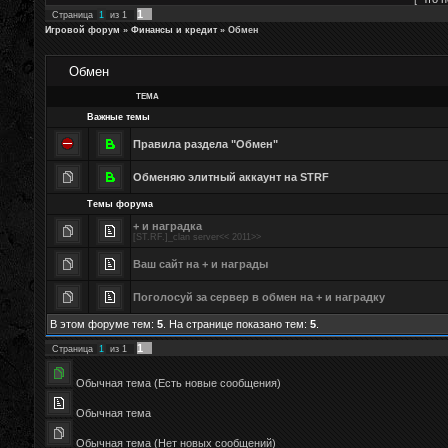
1
Страница
1
из
1
Игровой форум
»
Финансы и кредит
»
Обмен
Обмен
ТЕМА
Важные темы
Правила раздела "Обмен"
Обменяю элитный аккаунт на STRF
Темы форума
+ и наградка
[ST.RF.]_clan server<< 2011>>
Ваш сайт на + и награды
Поголосуй за сервер в обмен на + и наградку
В этом форуме тем:
5
. На странице показано тем:
5
.
1
Страница
1
из
1
Обычная тема (Есть новые сообщения)
Обычная тема
Обычная тема (Нет новых сообщений)