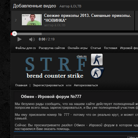
Файлы для cs
Раскрутка сайтов
Онлайн игры
Статьи
Гостевая
Игровой фо
Главная
|
Зарегистрироваться
или
Авторизоваться
Обмен - Игровой форум №777
Мы безумно рады сообщить, что на нашем сайте действует полноценный
и
попросим всего лишь зарегистрироваться, и Вы уже полноценный участник фор
Мы ему присвоили номер № 777 - потому что он реально крут, и может 
семьей.
Сейчас Вы просматриваете
раздел Обмен - Игровой форум
в котором ид
постараемся Вам оказать помощь.
[
Что н