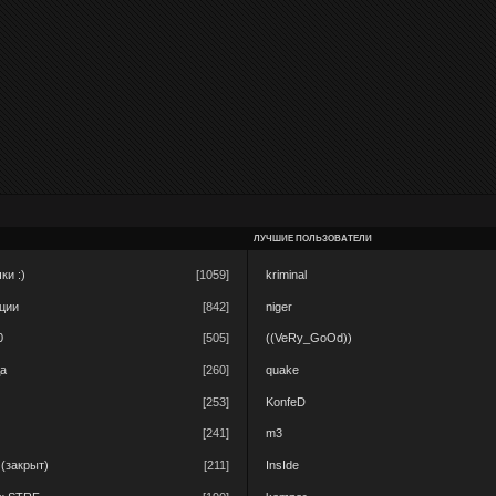
ЛУЧШИЕ ПОЛЬЗОВАТЕЛИ
ки :)
[1059]
kriminal
ации
[842]
niger
0
[505]
((VeRy_GoOd))
да
[260]
quake
[253]
KonfeD
[241]
m3
 (закрыт)
[211]
InsIde