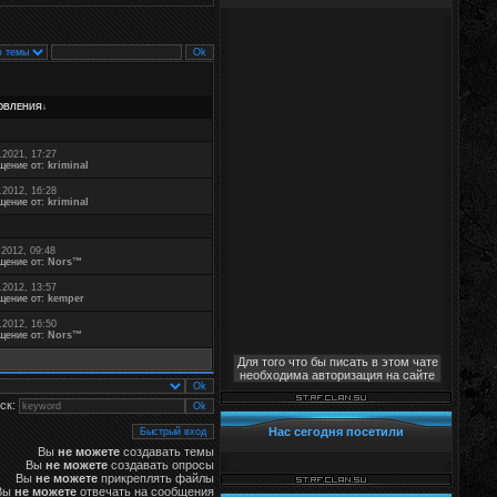
ОВЛЕНИЯ
↓
.2021, 17:27
щение от:
kriminal
.2012, 16:28
щение от:
kriminal
.2012, 09:48
щение от:
Nors™
.2012, 13:57
щение от:
kemper
.2012, 16:50
щение от:
Nors™
Для того что бы писать в этом чате
необходима авторизация на сайте
ск:
Нас сегодня посетили
Вы
не можете
создавать темы
Вы
не можете
создавать опросы
Вы
не можете
прикреплять файлы
Вы
не можете
отвечать на сообщения