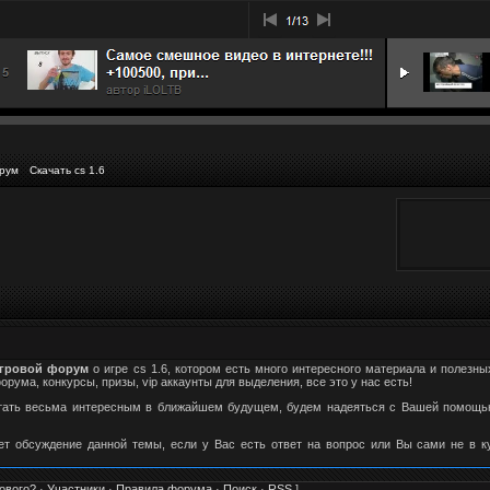
рум
Скачать cs 1.6
гровой форум
о игре cs 1.6, котором есть много интересного материала и полезны
ума, конкурсы, призы, vip аккаунты для выделения, все это у нас есть!
стать весьма интересным в ближайшем будущем, будем надеяться с Вашей помощью
ет обсуждение данной темы, если у Вас есть ответ на вопрос или Вы сами не в 
ового?
·
Участники
·
Правила форума
·
Поиск
·
RSS
]