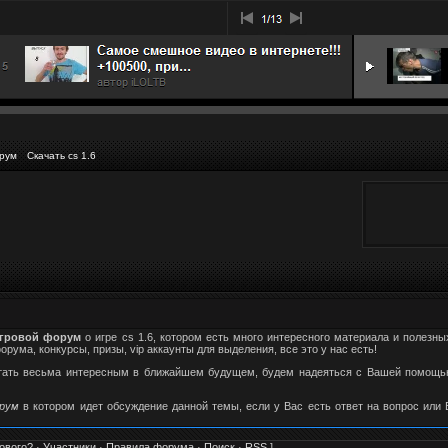
рум
Скачать cs 1.6
гровой форум
о игре cs 1.6, котором есть много интересного материала и полезны
ума, конкурсы, призы, vip аккаунты для выделения, все это у нас есть!
стать весьма интересным в ближайшем будущем, будем надеяться с Вашей помощью
орум
в котором идет обсуждение данной темы, если у Вас есть ответ на вопрос или
ового?
·
Участники
·
Правила форума
·
Поиск
·
RSS
]