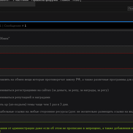
41 | Сообщение #
1
"Обмен"
авлять на обмен вещи которые противоречат закону РФ, а также различные программы для вз
ниваться регистрациями на сайтах (за деньги, за репу, за награды, за регу)
ниваться репутацией и наградами
ть up (ап-подъем) темы чаще чем 1 раз в 3 дня.
абельные ссылки на любые сторонние ресурсы (доп: не желательно размещать ссылки на вид
ания от администрации даже если об этом не прописано в запрещено, а также добавления 
!