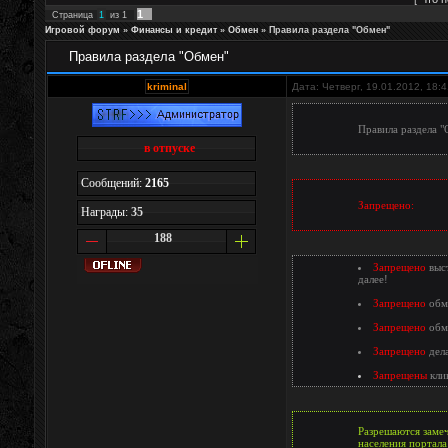
1
Страница
1
из
1
Игровой форум
»
Финансы и кредит
»
Обмен
»
Правила раздела "Обмен"
Правила раздела "Обмен"
kriminal
Дата: Четверг, 19.01.2012, 18:
Правила раздела 
в отпуске
Сообщений:
2165
Запрещено:
Награды:
35
188
Запрещено
выст
далее!
Запрещено
обме
Запрещено
обме
Запрещено
дела
Запрещены
клик
Разрешаются замеч
населения портала