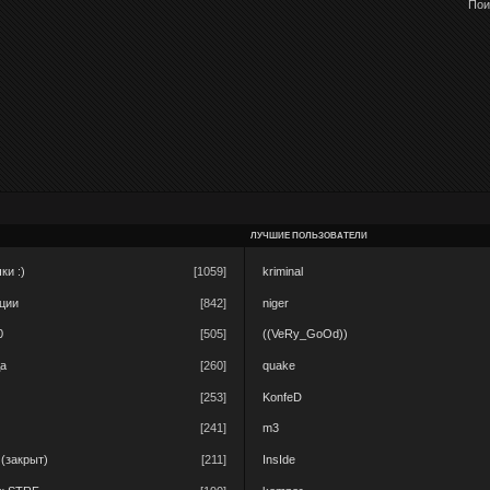
Пои
ЛУЧШИЕ ПОЛЬЗОВАТЕЛИ
ки :)
[1059]
kriminal
ации
[842]
niger
0
[505]
((VeRy_GoOd))
да
[260]
quake
[253]
KonfeD
[241]
m3
 (закрыт)
[211]
InsIde