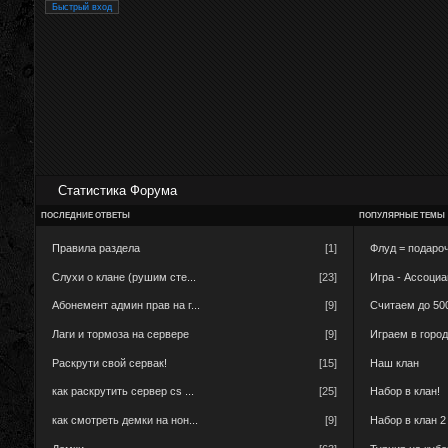
Статистика Форума
ПОСЛЕДНИЕ ОТВЕТЫ
ПОПУЛЯРНЫЕ ТЕМЫ
Правила раздела
[1]
Флуд = подароч
Слухи о клане (рушим сте...
[23]
Игра - Ассоци
Абонемент админ прав на г...
[9]
Считаем до 50
Лаги и тормоза на сервере
[9]
Играем в горо
Раскрути свой сервак!
[15]
Наш клан
как раскрутить сервер cs ...
[25]
Набор в клан!
как смотреть демки на нон...
[9]
Набор в клан 2