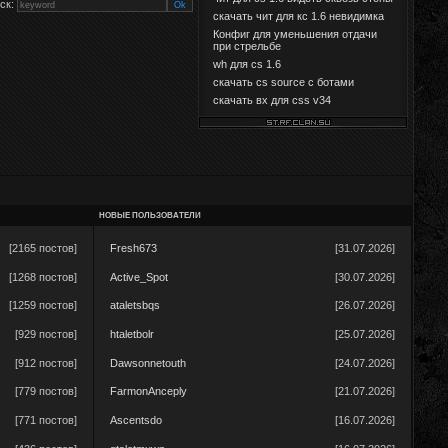
ск:
скачать чит для кс 1.6 невидимка
Конфиг для уменьшения отдачи
при стрельбе
wh для cs 1.6
скачать cs source с ботами
скачать вх для css v34
НОВЫЕ ПОЛЬЗОВАТЕЛИ
[2165 постов]
Fresh673
[31.07.2026]
[1268 постов]
Active_Spot
[30.07.2026]
[1259 постов]
ataletsbqs
[26.07.2026]
[929 постов]
htaletbolr
[25.07.2026]
[912 постов]
Dawsonnetouth
[24.07.2026]
[779 постов]
FarmonAnceply
[21.07.2026]
[771 постов]
Ascentsdo
[16.07.2026]