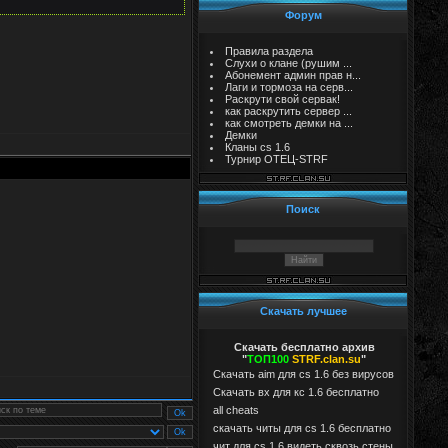
Форум
Правила раздела
Слухи о клане (рушим ...
Абонемент админ прав н...
Лаги и тормоза на серв...
Раскрути свой сервак!
как раскрутить сервер ...
как смотреть демки на ...
Демки
Кланы cs 1.6
Турнир ОТЕЦ-STRF
Поиск
Скачать лучшее
Скачать бесплатно архив
"
ТОП100
STRF.clan.su
"
Скачать aim для cs 1.6 без вирусов
Cкачать вх для кс 1.6 бесплатно
all cheats
скачать читы для cs 1.6 бесплатно
чит для cs 1.6 видеть сквозь стены