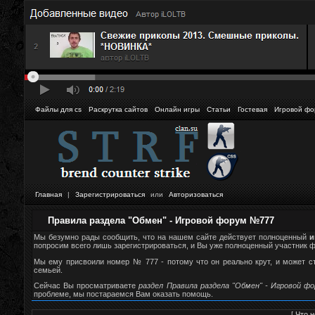
Файлы для cs
Раскрутка сайтов
Онлайн игры
Статьи
Гостевая
Игровой фо
Главная
|
Зарегистрироваться
или
Авторизоваться
Правила раздела "Обмен" - Игровой форум №777
Мы безумно рады сообщить, что на нашем сайте действует полноценный
и
попросим всего лишь зарегистрироваться, и Вы уже полноценный участник фор
Мы ему присвоили номер № 777 - потому что он реально крут, и может 
семьей.
Сейчас Вы просматриваете
раздел Правила раздела "Обмен" - Игровой ф
проблеме, мы постараемся Вам оказать помощь.
[
Что н