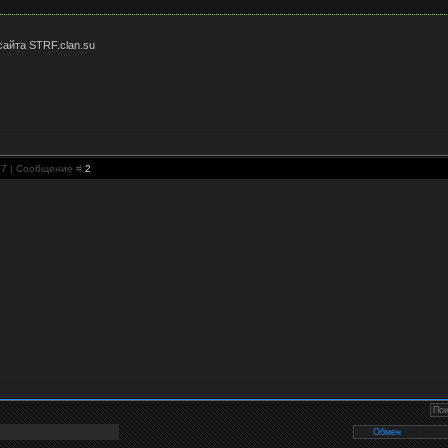
айта STRF.clan.su
:27 | Сообщение #
2