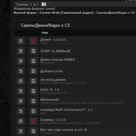
1
Страница
1
из
1
Модератор форума:
KonfeD
Игровой форум
»
Counter-Strike [Тематический раздел]
»
Скрины/Демки/Видео о CS
Скрины/Демки/Видео о CS
ТЕМА
Демки
[
1
2
3
4
5
]
Суда!
ST.RF. CLANMoviE
Демка игрока b0NES
Моя демка
Добавте в бл
cw игры,демки
кидайте сюда свои дески с cw игр
knife -5
[
1
2
]
АААаааааааАА!!!!11
Minimoovie
Пацани решил замутить мувик, просьба посмотреть и оценить.
команда NaVi спалилась!!!
[
1
2
]
ппц
Скрины
[
1
2
3
4
]
Выкладываем сюда ваши скрины, хвастаемся
Вот так надо играть в кс! :D
я плакал :D