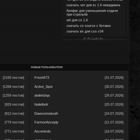
скачать чит для кс 1.6 невидимка
Конфиг для уменьшения отдачи
при стрельбе
wh для cs 1.6
скачать cs source с ботами
скачать вх для css v34
НОВЫЕ ПОЛЬЗОВАТЕЛИ
[2165 постов]
Fresh673
[31.07.2026]
[1268 постов]
Active_Spot
[30.07.2026]
[1259 постов]
ataletsbqs
[26.07.2026]
[929 постов]
htaletbolr
[25.07.2026]
[912 постов]
Dawsonnetouth
[24.07.2026]
[779 постов]
FarmonAnceply
[21.07.2026]
[771 постов]
Ascentsdo
[16.07.2026]