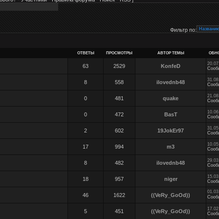
Фильтр по:
ОТВЕТЫ
ПРОСМОТРЫ
АВТОР ТЕМЫ
ОБН
20.07
63
2529
KonfeD
Сооб
31.08
8
558
ilovednb48
Сооб
21.08
0
481
quake
Сооб
10.06
0
472
BasT
Сооб
31.05
2
602
19JokEr97
Сооб
10.05
17
994
m3
Сооб
29.03
8
482
ilovednb48
Сооб
15.03
18
957
niger
Сооб
01.03
46
1622
((VeRy_GoOd))
Сооб
17.02
5
451
((VeRy_GoOd))
Сооб