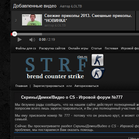
Файлы для cs
Раскрутка сайтов
Онлайн игры
Статьи
Гостевая
Игровой фо
Главная
|
Зарегистрироваться
или
Авторизоваться
Скрины/Демки/Видео о CS - Игровой форум №777
Мы безумно рады сообщить, что на нашем сайте действует полноценный
и
попросим всего лишь зарегистрироваться, и Вы уже полноценный участник фор
Мы ему присвоили номер № 777 - потому что он реально крут, и может 
семьей.
Сейчас Вы просматриваете
раздел Скрины/Демки/Видео о CS - Игровой ф
проблеме, мы постараемся Вам оказать помощь.
[
Что н