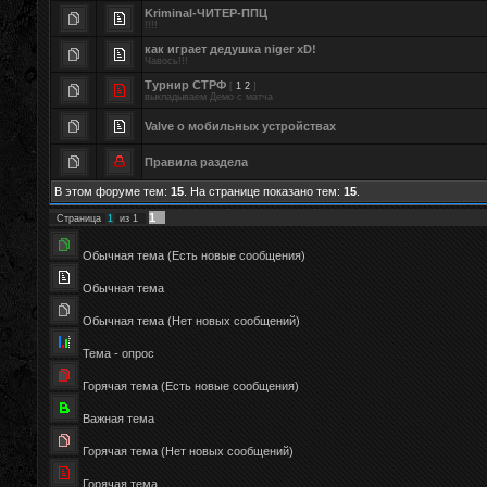
Kriminal-ЧИТЕР-ППЦ
!!!!
как играет дедушка niger xD!
Чавось!!!
Турнир СТРФ
[
1
2
]
выкладываем Демо с матча
Valve о мобильных устройствах
Правила раздела
В этом форуме тем:
15
. На странице показано тем:
15
.
1
Страница
1
из
1
Обычная тема (Есть новые сообщения)
Обычная тема
Обычная тема (Нет новых сообщений)
Тема - опрос
Горячая тема (Есть новые сообщения)
Важная тема
Горячая тема (Нет новых сообщений)
Горячая тема