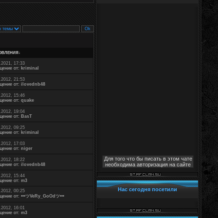
ОВЛЕНИЯ
↓
.2021, 17:33
щение от:
kriminal
.2012, 21:53
щение от:
ilovednb48
.2012, 15:46
щение от:
quake
.2012, 19:04
щение от:
BasT
.2012, 09:25
щение от:
kriminal
.2012, 17:03
щение от:
niger
Для того что бы писать в этом чате
.2012, 18:22
необходима авторизация на сайте
щение от:
ilovednb48
.2012, 15:44
щение от:
m3
Нас сегодня посетили
.2012, 00:25
щение от:
•••ツVeRy_GoOdツ•••
.2012, 16:01
щение от:
m3