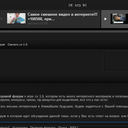
рум
Скачать cs 1.6
гровой форум
о игре cs 1.6, котором есть много интересного материала и полезны
ума, конкурсы, призы, vip аккаунты для выделения, все это у нас есть!
стать весьма интересным в ближайшем будущем, будем надеяться с Вашей помощью
орум
в котором идет обсуждение данной темы, если у Вас есть ответ на вопрос или
ового?
·
Участники
·
Правила форума
·
Поиск
·
RSS
]