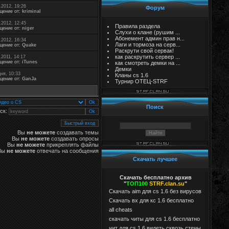
.2012, 19:26
Форум
щение от:
kriminal
.2012, 12:45
Правила раздела
щение от:
niger
Слухи о клане (рушим ...
Абонемент админ прав н...
.2012, 16:34
Лаги и тормоза на серв...
щение от:
Quake
Раскрути свой сервак!
как раскрутить сервер ...
.2011, 14:17
щение от:
iTunes
как смотреть демки на ...
Демки
ня, 10:33
Кланы cs 1.6
щение от:
GanJa
Турнир ОТЕЦ-STRF
Поиск
ск:
Вы
не можете
создавать темы
Вы
не можете
создавать опросы
Вы
не можете
прикреплять файлы
Вы
не можете
отвечать на сообщения
Скачать лучшее
Скачать бесплатно архив
"
ТОП100
STRF.clan.su
"
Скачать aim для cs 1.6 без вирусов
Cкачать вх для кс 1.6 бесплатно
all cheats
скачать читы для cs 1.6 бесплатно
чит для cs 1.6 видеть сквозь стены