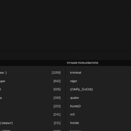
ЛУЧШИЕ ПОЛЬЗОВАТЕЛИ
ки :)
[1059]
kriminal
ации
[842]
niger
0
[505]
((VeRy_GoOd))
да
[260]
quake
[253]
KonfeD
[241]
m3
 (закрыт)
[211]
InsIde