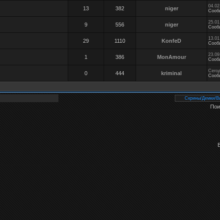
04.02
13
382
niger
Сооб
25.01
9
556
niger
Сооб
13.01
29
1110
KonfeD
Сооб
23.09
1
386
MonAmour
Сооб
Сегод
0
444
kriminal
Сооб
Пои