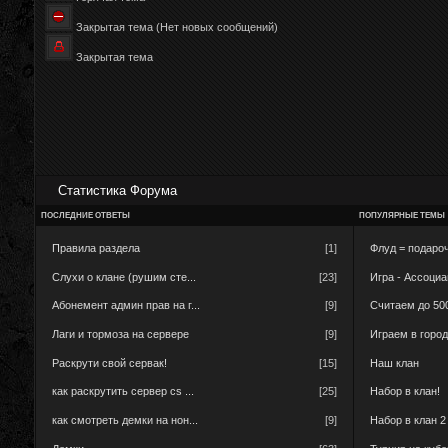
Закрытая тема (Нет новых сообщений)
Закрытая тема
Статистика Форума
ПОСЛЕДНИЕ ОТВЕТЫ
ПОПУЛЯРНЫЕ ТЕМЫ
Правила раздела
[1]
Флуд = подароч
Слухи о клане (рушим сте...
[23]
Игра - Ассоци
Абонемент админ прав на г...
[9]
Считаем до 50
Лаги и тормоза на сервере
[9]
Играем в горо
Раскрути свой сервак!
[15]
Наш клан
как раскрутить сервер cs ...
[25]
Набор в клан!
как смотреть демки на нон...
[9]
Набор в клан 2