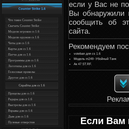
если у Вас не п
Counter Strike 1.6
Вы обнаружили 
сообщить об э
Что такое Counter Strike
Скачать Counter Strike
сайта.
Модели игроков cs 1.6
Модели оружия cs 1.6
Читы для cs 1.6
Рекомендуем пос
Карты для cs 1.6
voteban для cs 1.6
Патчи для cs 1.6
Модель m249 -Убойный Танк
Программы для cs 1.6
Ак 47 ST.RF.
Логотипы для cs 1.6
Голосовые приколы
Другое для cs 1.6
Спрайты для cs 1.6
Прицелы для cs 1.6
Рекла
Радары для cs 1.6
Выстрелы для cs 1.6
Взрывы для cs 1.6
Дым для cs 1.6
Если Вам 
Пулевые отверстия