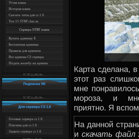
Устав клана
История клана
Скачать читы для cs 1.6
Топ 15 STRF.clan.su
Сервера STRF клана
Купить админку $
Бесплатная админка
Правила для админов
Все админы CS сервера
Подать жалобу на админа
Карта сделана, в
этот раз слишко
Подписка VK
мне понравилось
мороза, и мне
приятно. Я вспом
Для сервера CS 1.6
Готовые сервера cs 1.6
На данной стран
Плагины для cs 1.6
и
скачать файл
Защита сервера cs 1.6