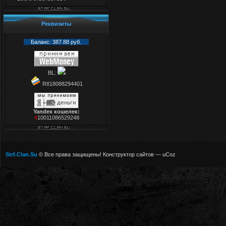
Реквизиты
Баланс: 387.88 руб.
BL:
R818088294401
Yandex кошелек:
4
10011086529248
Strf.Clan.Su
© Все права защищены!
Конструктор сайтов
—
uCoz