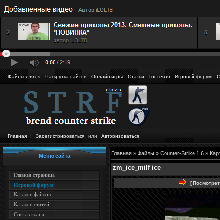
Файлы для cs
Раскрутка сайтов
Онлайн игры
Статьи
Гостевая
Игровой форум
С
Главная
|
Зарегистрироваться
или
Авторизоваться
Главная
»
Файлы
»
Counter-Strike 1.6
»
Кар
Меню сайта
zm_ice_milf ice
Главная страница
[ Посмотрет
Игровой форум
Каталог файлов
Каталог статей
Состав клана