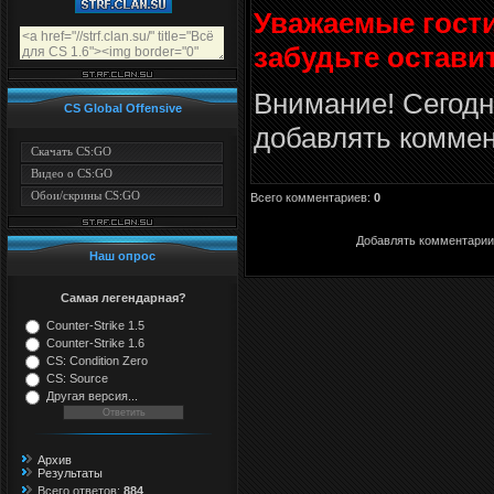
Уважаемые гости
забудьте остави
Внимание! Сегодн
CS Global Offensive
добавлять коммен
Скачать CS:GO
Видео о CS:GO
Обои/скрины CS:GO
Всего комментариев
:
0
Добавлять комментарии 
Наш опрос
Самая легендарная?
Counter-Strike 1.5
Counter-Strike 1.6
CS: Condition Zero
CS: Source
Другая версия...
Архив
Результаты
Всего ответов:
884