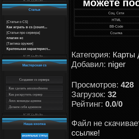
можете по
Статьи
Соц. Сети
HTML
[
Статьи о CS
]
BB-Code
Как играть в cs (count...
[
Статьи про сервера
]
Ссылка
плагин кс
[
Тактика оружия
]
Кратенькая характерист...
Категория
:
Карты 
Добавил
:
niger
Мастерская cs
Создание cs сервера
Просмотров
:
428
Как сделать amxmodmenu
Загрузок
:
32
Как раскрутить сервер
Amx команды админа
Рейтинг
:
0.0
/
0
Делаем себя админом
Файл не скачива
Наша кнопка
ссылке!