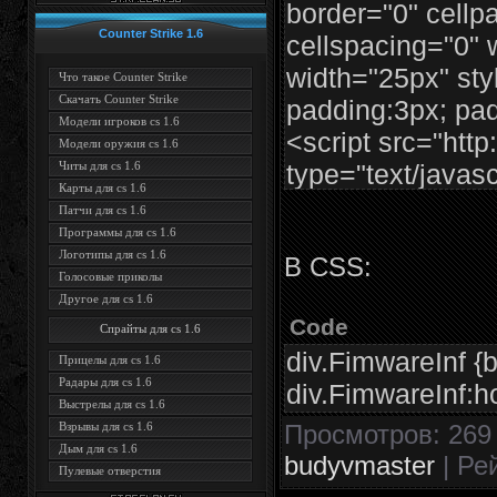
border="0" cellp
Counter Strike 1.6
cellspacing="0" 
width="25px" sty
Что такое Counter Strike
Скачать Counter Strike
padding:3px; pa
Модели игроков cs 1.6
<script src="http:
Модели оружия cs 1.6
type="text/javas
Читы для cs 1.6
Карты для cs 1.6
src="$IMG_URL1
Патчи для cs 1.6
height="28px" bo
Программы для cs 1.6
Логотипы для cs 1.6
В CSS:
valign="top" styl
Голосовые приколы
left:1px solid #c
Другое для cs 1.6
Code
style="padding:5
Спрайты для cs 1.6
div.FimwareInf {
overflow:hidden;
Прицелы для cs 1.6
Радары для cs 1.6
div.FimwareInf:ho
href="$ENTRY_
Выстрелы для cs 1.6
title="">$TITLE$
Просмотров
: 269
Взрывы для cs 1.6
Дым для cs 1.6
</table> </div><
budyvmaster
|
Ре
Пулевые отверстия
solid #ccc; borde