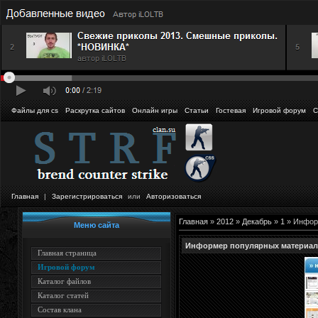
Файлы для cs
Раскрутка сайтов
Онлайн игры
Статьи
Гостевая
Игровой форум
С
Главная
|
Зарегистрироваться
или
Авторизоваться
Главная
»
2012
»
Декабрь
»
1
» Информ
Меню сайта
Информер популярных материало
Главная страница
Игровой форум
Каталог файлов
Каталог статей
Состав клана