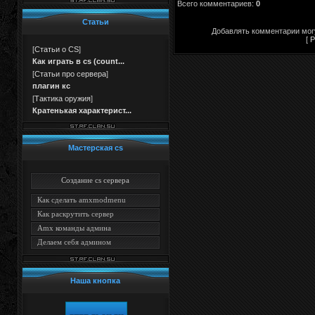
Всего комментариев
:
0
#fff;"></div>
Статьи
Добавлять комментарии могу
[
Р
[
Статьи о CS
]
Как играть в cs (count...
[
Статьи про сервера
]
плагин кс
[
Тактика оружия
]
Кратенькая характерист...
Мастерская cs
Создание cs сервера
Как сделать amxmodmenu
Как раскрутить сервер
Amx команды админа
Делаем себя админом
Наша кнопка