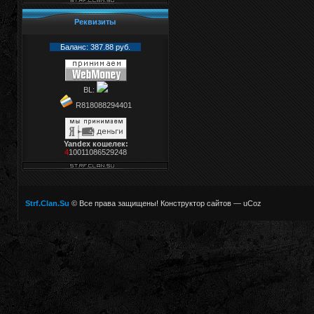
Реквизиты
Баланс: 387.88 руб.
BL:
R818088294401
Yandex кошелек:
4
10011086529248
Strf.Clan.Su
© Все права защищены!
Конструктор сайтов
—
uCoz