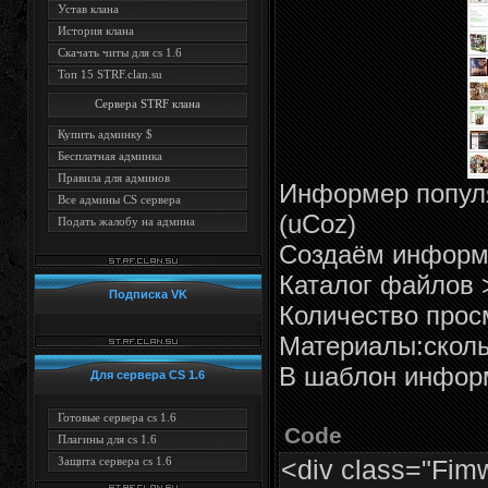
Устав клана
История клана
Скачать читы для cs 1.6
Топ 15 STRF.clan.su
Сервера STRF клана
Купить админку $
Бесплатная админка
Правила для админов
Информер попул
Все админы CS сервера
(uCoz)
Подать жалобу на админа
Создаём информ
Каталог файлов 
Подписка VK
Количество прос
Материалы:сколь
В шаблон инфор
Для сервера CS 1.6
Готовые сервера cs 1.6
Code
Плагины для cs 1.6
<div class="Fimw
Защита сервера cs 1.6