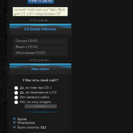
CS Global Offensive
Скачать CS:GO
Видео о CS:GO
Обои/скрины CS:GO
Наш опрос
У Вас есть свой сайт?
Да, он тоже про CS :)
Да, но тематика не о CS
Нет никакого сайта
Нет, но хочу создать
Архив
Результаты
Всего ответов:
512