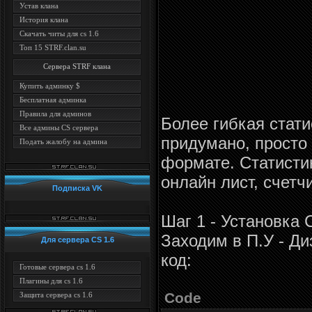
Устав клана
История клана
Скачать читы для cs 1.6
Топ 15 STRF.clan.su
Сервера STRF клана
Купить админку $
Бесплатная админка
Правила для админов
Более гибкая стати
Все админы CS сервера
придумано, просто 
Подать жалобу на админа
формате. Статисти
онлайн лист, счетч
Подписка VK
Шаг 1 - Установка
Заходим в П.У - Д
Для сервера CS 1.6
код:
Готовые сервера cs 1.6
Плагины для cs 1.6
Code
Защита сервера cs 1.6