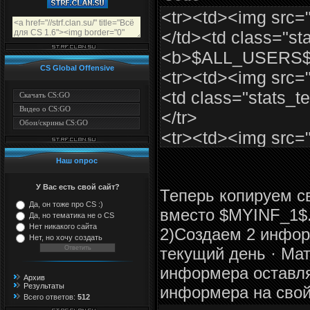
<tr><td><img src=
</td><td class="st
<b>$ALL_USERS$<
CS Global Offensive
<tr><td><img src=
<td class="stats_
Скачать CS:GO
Видео о CS:GO
</tr>
Обои/скрины CS:GO
<tr><td><img src=
<td class="stats_
Наш опрос
</tr>
У Вас есть свой сайт?
Теперь копируем св
<tr><td><img src=
Да, он тоже про CS :)
вместо $MYINF_1$
<td class="stats
Да, но тематика не о CS
Нет никакого сайта
2)Создаем 2 инфор
</td></tr>
Нет, но хочу создать
текущий день · Ма
<tr><td style="bor
информера оставля
src="http://bambun
Архив
Результаты
информера на свой
style="border-bott
Всего ответов:
512