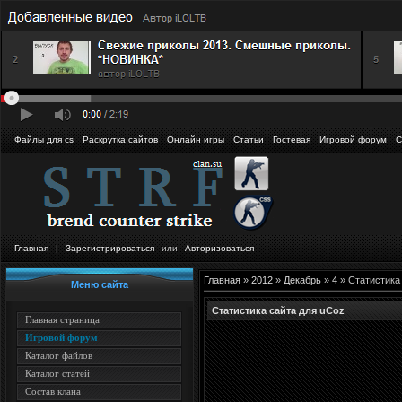
Файлы для cs
Раскрутка сайтов
Онлайн игры
Статьи
Гостевая
Игровой форум
С
Главная
|
Зарегистрироваться
или
Авторизоваться
Главная
»
2012
»
Декабрь
»
4
» Статистика
Меню сайта
Статистика сайта для uCoz
Главная страница
Игровой форум
Каталог файлов
Каталог статей
Состав клана