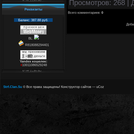
Просмотров
: 268 |
сегодня:<b> $TOD
Реквизиты
Всего комментариев
:
0
Баланс: 387.88 руб.
Доба
BL:
R818088294401
Yandex кошелек:
4
10011086529248
Strf.Clan.Su
© Все права защищены!
Конструктор сайтов
—
uCoz