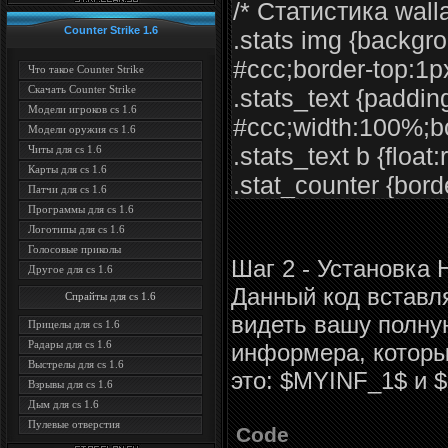
/* Статистика wallab
Counter Strike 1.6
.stats img {backgro
#ccc;border-top:1px
Что такое Counter Strike
Скачать Counter Strike
.stats_text {paddin
Модели игроков cs 1.6
#ccc;width:100%;bo
Модели оружия cs 1.6
.stats_text b {float:
Читы для cs 1.6
Карты для cs 1.6
.stat_counter {bord
Патчи для cs 1.6
#ccc;padding:6px;
Программы для cs 1.6
Логотипы для cs 1.6
.stat_tit {border:1p
Голосовые приколы
Шаг 2 - Установка
bottom:none;backgr
Другое для cs 1.6
Данный код вставля
weight:bold;border
Спрайты для cs 1.6
видеть вашу полну
Прицелы для cs 1.6
Радары для cs 1.6
информера, которы
Выстрелы для cs 1.6
это: $MYINF_1$ и 
Взрывы для cs 1.6
Дым для cs 1.6
Пулевые отверстия
Code