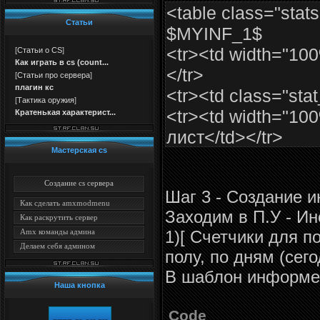
<table class="stat
Статьи
$MYINF_1$
<tr><td width="100
[
Статьи о CS
]
Как играть в cs (count...
</tr>
[
Статьи про сервера
]
плагин кс
<tr><td class="st
[
Тактика оружия
]
<tr><td width="100
Кратенькая характерист...
лист</td></tr>
Мастерская cs
<script src="http://
<tr><td class="sta
Создание cs сервера
Шаг 3 - Создание 
colspan="2">$O
Как сделать amxmodmenu
Заходим в П.У - И
</tr>
Как раскрутить сервер
1)[ Счетчики для п
Amx команды админа
<tr><td width="100
Делаем себя админом
полу, по дням (сего
посетили</td></t
В шаблон информе
<tr><td class="st
Наша кнопка
</table>
Code